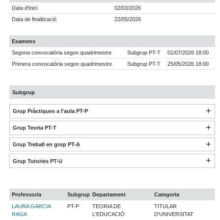
Data d'inici
02/03/2026
Data de finalització
22/05/2026
Examens
Segona convocatòria segon quadrimestre
Subgrup PT-T
01/07/2026 18:00
Primera convocatòria segon quadrimestre
Subgrup PT-T
25/05/2026 18:00
Subgrup
Grup Pràctiques a l'aula PT-P
Grup Teoria PT-T
Grup Treball en grup PT-A
Grup Tutories PT-U
Professor/a
Subgrup
Departament
Categoria
LAURA GARCIA
PT-P
TEORIA DE
TITULAR
RAGA
L'EDUCACIÓ
D'UNIVERSITAT