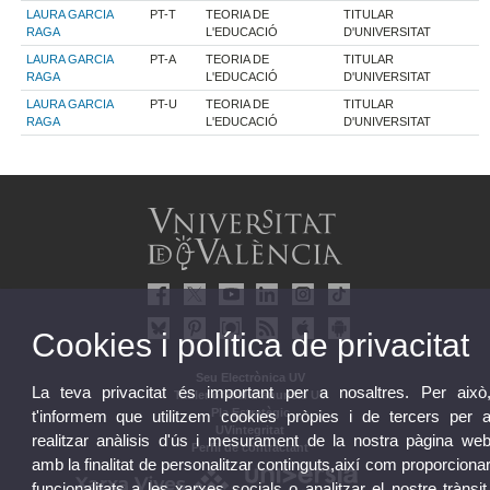
LAURA GARCIA
PT-T
TEORIA DE
TITULAR
RAGA
L'EDUCACIÓ
D'UNIVERSITAT
LAURA GARCIA
PT-A
TEORIA DE
TITULAR
RAGA
L'EDUCACIÓ
D'UNIVERSITAT
LAURA GARCIA
PT-U
TEORIA DE
TITULAR
RAGA
L'EDUCACIÓ
D'UNIVERSITAT
Cookies i política de privacitat
Seu Electrònica UV
La teva privacitat és important per a nosaltres. Per això
Tauler oficial d'anuncis UV
Pla Estratègic
t'informem que utilitzem cookies pròpies i de tercers per 
UVintegritat
realitzar anàlisis d'ús i mesurament de la nostra pàgina we
Perfil de contractant
amb la finalitat de personalitzar continguts,així com proporciona
funcionalitats a les xarxes socials o analitzar el nostre trànsit