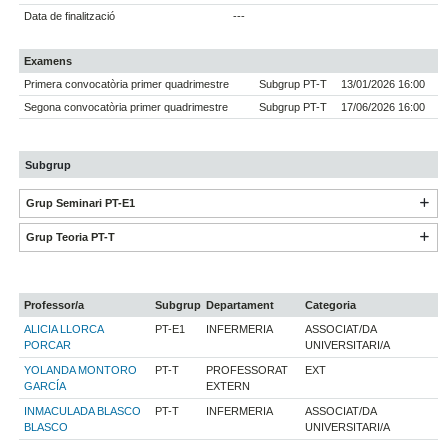
Data de finalització
---
Examens
Primera convocatòria primer quadrimestre
Subgrup PT-T
13/01/2026 16:00
Segona convocatòria primer quadrimestre
Subgrup PT-T
17/06/2026 16:00
Subgrup
Grup Seminari PT-E1
Grup Teoria PT-T
Professor/a
Subgrup
Departament
Categoria
ALICIA LLORCA
PT-E1
INFERMERIA
ASSOCIAT/DA
PORCAR
UNIVERSITARI/A
YOLANDA MONTORO
PT-T
PROFESSORAT
EXT
GARCÍA
EXTERN
INMACULADA BLASCO
PT-T
INFERMERIA
ASSOCIAT/DA
BLASCO
UNIVERSITARI/A