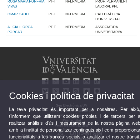
ROSA MARIA FONFRIA
PT-T
INFERMERIA
PROF. PERMANENT
VIVAS
LABORAL PPL
OMAR CAULI
PT-T
INFERMERIA
CATEDRÀTIC/A
D'UNIVERSITAT
ALICIA LLORCA
PT-T
INFERMERIA
ASSOCIAT/DA
PORCAR
UNIVERSITARI/A
Cookies i política de privacitat
Seu Electrònica UV
La teva privacitat és important per a nosaltres. Per això
Tauler oficial d'anuncis UV
Pla Estratègic
t'informem que utilitzem cookies pròpies i de tercers per 
UVintegritat
realitzar anàlisis d'ús i mesurament de la nostra pàgina we
Perfil de contractant
amb la finalitat de personalitzar continguts,així com proporciona
funcionalitats a les xarxes socials o analitzar el nostre trànsit