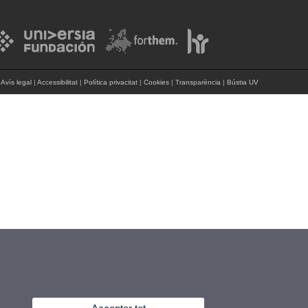
Avís legal
|
Accessibilitat
|
Política privacitat
|
Cookies
|
Transparència
|
Bústia UV