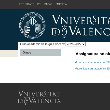
ESTUDIANTS
PDI
PTGAS
EMPRESA
Curs acadèmic de la guia docent:
Grups
Assignatura no of
Veure fitxa curs acadèmic 2
Veure fitxa curs acadèmic 2