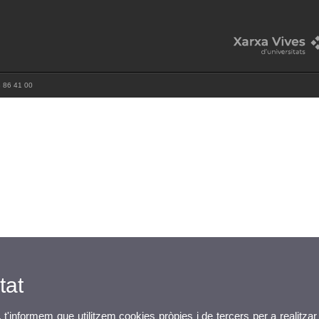
3 86 41 00
tat
, t'informem que utilitzem cookies pròpies i de tercers per a realitzar