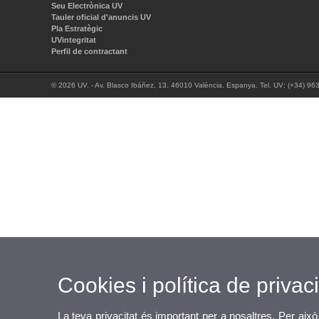
Seu Electrònica UV
Tauler oficial d'anuncis UV
Pla Estratègic
UVintegritat
Perfil de contractant
© 2026 UV. - Av. Blasco Ibáñez, 13. 46010 València. Espanya. Tel. UV: (+34) 96
Cookies i política de privaci
La teva privacitat és important per a nosaltres. Per això