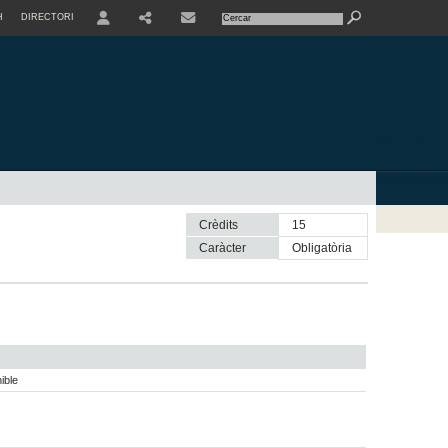
H
DIRECTORI
USER
SHARE
CONTACTE
Crèdits
15
Caràcter
obligatòria
ible