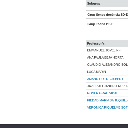
Subgrup
Grup Sense docència SD-
Grup Teoria PT-T
Professor/a
EMMANUEL JOVELIN -
ANA PAULA BEJA HORTA
CLAUDIO ALEJANDRO BOL
LUCA MARIN
AMAND ORTIZ GISBERT
JAVIER ALEJANDRO RUIZ
ROSER GRAU VIDAL
PIEDAD MARIA SAHUQUIL
VERONICA RIQUELME SO