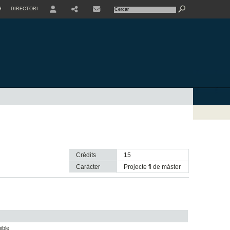
H
DIRECTORI
USER
SHARE
CONTACTE
Crèdits
15
Caràcter
projecte fi de màster
ible