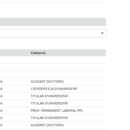
Categoria
IA
AJUDANT DOCTOR/A
IA
CATEDRÀTIC/A D'UNIVERSITAT
IA
TITULAR D'UNIVERSITAT
IA
TITULAR D'UNIVERSITAT
IA
PROF. PERMANENT LABORAL PPL
IA
TITULAR D'UNIVERSITAT
IA
AJUDANT DOCTOR/A