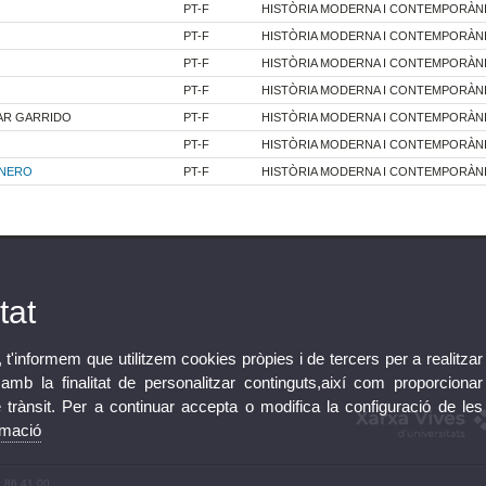
PT-F
HISTÒRIA MODERNA I CONTEMPORÀN
PT-F
HISTÒRIA MODERNA I CONTEMPORÀN
PT-F
HISTÒRIA MODERNA I CONTEMPORÀN
PT-F
HISTÒRIA MODERNA I CONTEMPORÀN
AR GARRIDO
PT-F
HISTÒRIA MODERNA I CONTEMPORÀN
PT-F
HISTÒRIA MODERNA I CONTEMPORÀN
ENERO
PT-F
HISTÒRIA MODERNA I CONTEMPORÀN
tat
, t'informem que utilitzem cookies pròpies i de tercers per a realitzar
mb la finalitat de personalitzar continguts,així com proporcionar
e trànsit. Per a continuar accepta o modifica la configuració de les
rmació
3 86 41 00