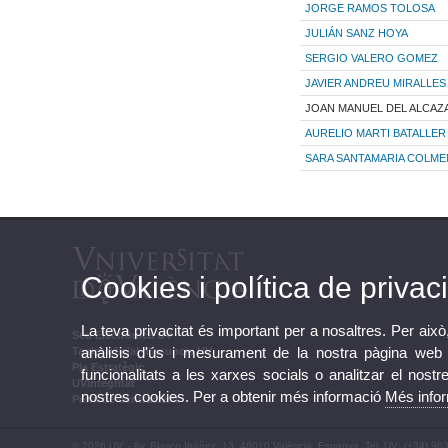
JORGE RAMOS TOLOSA
JULIÁN SANZ HOYA
SERGIO VALERO GOMEZ
JAVIER ANDREU MIRALLES
JOAN MANUEL DEL ALCAZ
AURELIO MARTI BATALLER
SARA SANTAMARIA COLM
Cookies i política de privaci
La teva privacitat és important per a nosaltres. Per això
Seu Electrònica UV
anàlisis d'ús i mesurament de la nostra pàgina web a
Tauler oficial d'anuncis UV
Pla Estratègic
funcionalitats a les xarxes socials o analitzar el nostr
UVintegritat
nostres cookies. Per a obtenir més informació
Més info
Perfil de contractant
© 2026 UV. - Av. Blasco Ibáñez, 13. 46010 València. Espanya. Tel. UV: (+34) 96