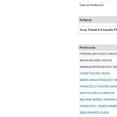
Data de finalització
Subgrup
Grup Treball fi d'estudis P
Professor/a
FERRAN ARCHILES CARD
ANA M AGUADO HIGON
MARIA AURORA BOSCH S
JOSEP ESCRIG ROSA
MARIA IVANA FRASQUET M
FRANCISCO FUSTER GAR
MARTA GARCIA CARRION
MELANIE IBAÑEZ DOMING
FRANCISCO JAVIER NAVA
SARA PRADES PLAZA