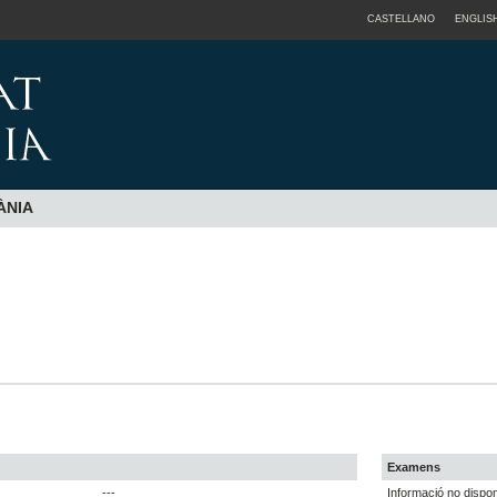
CASTELLANO
ENGLIS
ÀNIA
Examens
---
Informació no dispon