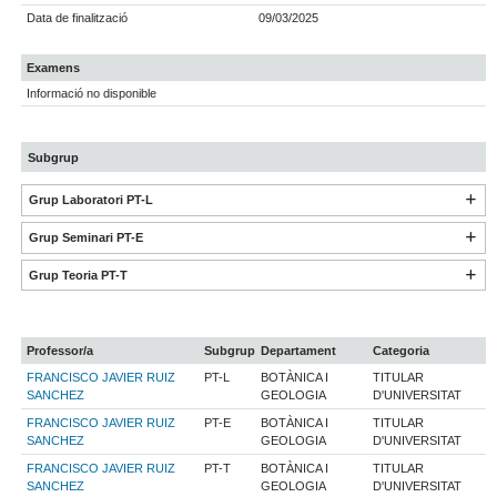
Data de finalització
09/03/2025
Examens
Informació no disponible
Subgrup
Grup Laboratori PT-L
Grup Seminari PT-E
Grup Teoria PT-T
Professor/a
Subgrup
Departament
Categoria
FRANCISCO JAVIER RUIZ
PT-L
BOTÀNICA I
TITULAR
SANCHEZ
GEOLOGIA
D'UNIVERSITAT
FRANCISCO JAVIER RUIZ
PT-E
BOTÀNICA I
TITULAR
SANCHEZ
GEOLOGIA
D'UNIVERSITAT
FRANCISCO JAVIER RUIZ
PT-T
BOTÀNICA I
TITULAR
SANCHEZ
GEOLOGIA
D'UNIVERSITAT