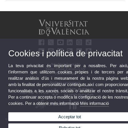
Cookies i política de privacitat
Seu Electrònica UV
La teva privacitat és important per a nosaltres. Per això
Tauler oficial d'anuncis UV
t'informem que utilitzem cookies pròpies i de tercers per 
Pla Estratègic
realitzar anàlisis d'ús i mesurament de la nostra pàgina we
UVintegritat
Perfil de contractant
amb la finalitat de personalitzar continguts,així com proporciona
funcionalitats a les xarxes socials o analitzar el nostre trànsit
Per a continuar accepta o modifica la configuració de les nostre
cookies. Per a obtenir més informació
Més informació
Acceptar tot
© 2026 UV. - Av. Blasco Ibáñez, 13. 46010 València. Espanya. Tel. UV: (+34) 963 86 41 00
Avís legal
|
Accessibilitat
|
Política privacitat
|
Cookies
|
Transparència
|
Bústia UV
Rebutjar tot