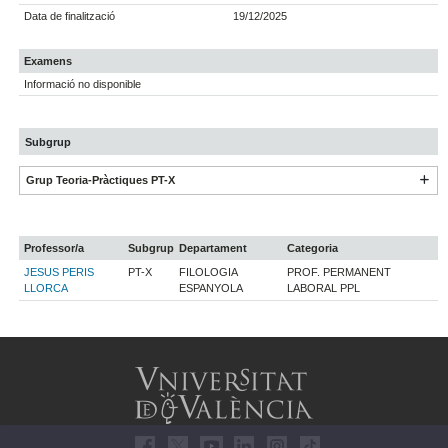
Data de finalització
19/12/2025
Examens
Informació no disponible
Subgrup
Grup Teoria-Pràctiques PT-X
Professor/a
Subgrup
Departament
Categoria
JESUS PERIS
PT-X
FILOLOGIA
PROF. PERMANENT
LLORCA
ESPANYOLA
LABORAL PPL