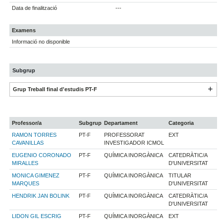
Data de finalització
---
Examens
Informació no disponible
Subgrup
Grup Treball final d'estudis PT-F
Professor/a
Subgrup
Departament
Categoria
RAMON TORRES
PT-F
PROFESSORAT
EXT
CAVANILLAS
INVESTIGADOR ICMOL
EUGENIO CORONADO
PT-F
QUÍMICA INORGÀNICA
CATEDRÀTIC/A
MIRALLES
D'UNIVERSITAT
MONICA GIMENEZ
PT-F
QUÍMICA INORGÀNICA
TITULAR
MARQUES
D'UNIVERSITAT
HENDRIK JAN BOLINK
PT-F
QUÍMICA INORGÀNICA
CATEDRÀTIC/A
D'UNIVERSITAT
LIDON GIL ESCRIG
PT-F
QUÍMICA INORGÀNICA
EXT