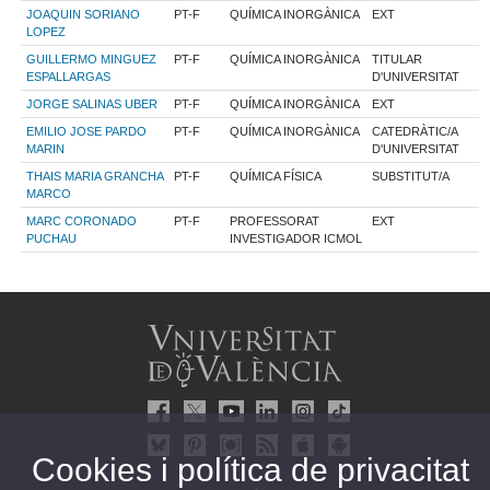
JOAQUIN SORIANO
PT-F
QUÍMICA INORGÀNICA
EXT
LOPEZ
GUILLERMO MINGUEZ
PT-F
QUÍMICA INORGÀNICA
TITULAR
ESPALLARGAS
D'UNIVERSITAT
JORGE SALINAS UBER
PT-F
QUÍMICA INORGÀNICA
EXT
EMILIO JOSE PARDO
PT-F
QUÍMICA INORGÀNICA
CATEDRÀTIC/A
MARIN
D'UNIVERSITAT
THAIS MARIA GRANCHA
PT-F
QUÍMICA FÍSICA
SUBSTITUT/A
MARCO
MARC CORONADO
PT-F
PROFESSORAT
EXT
PUCHAU
INVESTIGADOR ICMOL
Cookies i política de privacitat