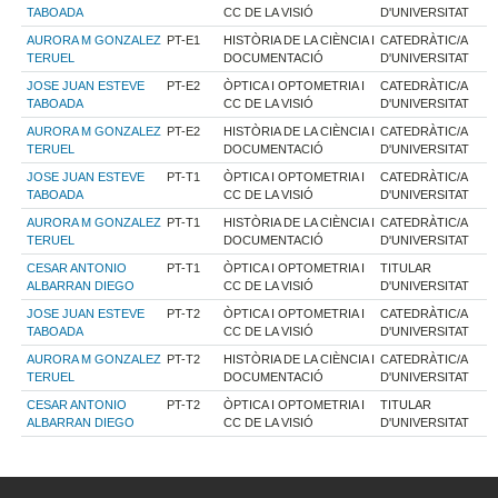
TABOADA
CC DE LA VISIÓ
D'UNIVERSITAT
AURORA M GONZALEZ
PT-E1
HISTÒRIA DE LA CIÈNCIA I
CATEDRÀTIC/A
TERUEL
DOCUMENTACIÓ
D'UNIVERSITAT
JOSE JUAN ESTEVE
PT-E2
ÒPTICA I OPTOMETRIA I
CATEDRÀTIC/A
TABOADA
CC DE LA VISIÓ
D'UNIVERSITAT
AURORA M GONZALEZ
PT-E2
HISTÒRIA DE LA CIÈNCIA I
CATEDRÀTIC/A
TERUEL
DOCUMENTACIÓ
D'UNIVERSITAT
JOSE JUAN ESTEVE
PT-T1
ÒPTICA I OPTOMETRIA I
CATEDRÀTIC/A
TABOADA
CC DE LA VISIÓ
D'UNIVERSITAT
AURORA M GONZALEZ
PT-T1
HISTÒRIA DE LA CIÈNCIA I
CATEDRÀTIC/A
TERUEL
DOCUMENTACIÓ
D'UNIVERSITAT
CESAR ANTONIO
PT-T1
ÒPTICA I OPTOMETRIA I
TITULAR
ALBARRAN DIEGO
CC DE LA VISIÓ
D'UNIVERSITAT
JOSE JUAN ESTEVE
PT-T2
ÒPTICA I OPTOMETRIA I
CATEDRÀTIC/A
TABOADA
CC DE LA VISIÓ
D'UNIVERSITAT
AURORA M GONZALEZ
PT-T2
HISTÒRIA DE LA CIÈNCIA I
CATEDRÀTIC/A
TERUEL
DOCUMENTACIÓ
D'UNIVERSITAT
CESAR ANTONIO
PT-T2
ÒPTICA I OPTOMETRIA I
TITULAR
ALBARRAN DIEGO
CC DE LA VISIÓ
D'UNIVERSITAT