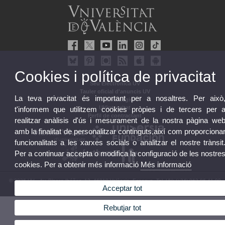
Cookies i política de privacitat
Seu Electrònica UV
Tauler oficial d'anuncis UV
La teva privacitat és important per a nosaltres. Per això
Pla Estratègic
UVintegritat
t'informem que utilitzem cookies pròpies i de tercers per 
Perfil de contractant
realitzar anàlisis d'ús i mesurament de la nostra pàgina we
amb la finalitat de personalitzar continguts,així com proporciona
funcionalitats a les xarxes socials o analitzar el nostre trànsit
Per a continuar accepta o modifica la configuració de les nostre
cookies. Per a obtenir més informació
Més informació
© 2026 UV. - Av. Blasco Ibáñez, 13. 46010 València. Espanya. Tel. UV: (+34) 963 86 41 00
Acceptar tot
Avís legal
|
Accessibilitat
|
Política privacitat
|
Cookies
|
Transparència
|
Bústia UV
Rebutjar tot