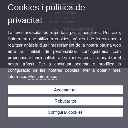
Seu Electrònica UV
Cookies i política de
Tauler oficial d'anuncis UV
Pla Estratègic
privacitat
UVintegritat
Perfil de contractant
La teva privacitat és important per a nosaltres. Per això,
t'informem que utilitzem cookies pròpies i de tercers per a
realitzar anàlisis d'ús i mesurament de la nostra pàgina web
amb la finalitat de personalitzar continguts,així com
proporcionar funcionalitats a les xarxes socials o analitzar el
© 2026 UV. - Av. Blasco Ibáñez, 13. 46010 València. Espanya. Tel. UV: (+34) 963 86 41 00
nostre trànsit. Per a continuar accepta o modifica la
Avís legal
|
Accessibilitat
|
Política privacitat
|
Cookies
|
Transparència
|
Bústia UV
configuració de les nostres cookies. Per a obtenir més
informació
Més informació
Acceptar tot
Rebutjar tot
Configurar cookies