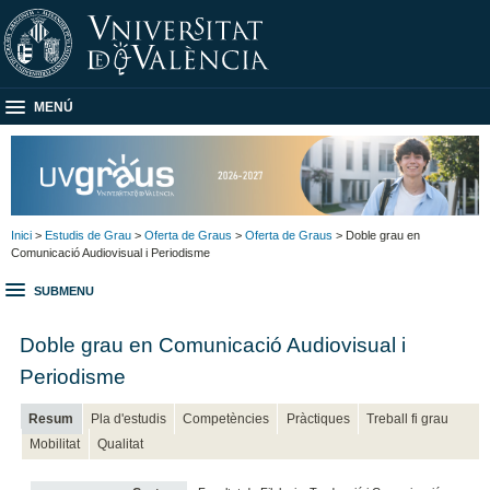
MENÚ
Inici
>
Estudis de Grau
>
Oferta de Graus
>
Oferta de Graus
> Doble grau en
Comunicació Audiovisual i Periodisme
SUBMENU
Doble grau en Comunicació Audiovisual i
Periodisme
Resum
Pla d'estudis
Competències
Pràctiques
Treball fi grau
Mobilitat
Qualitat