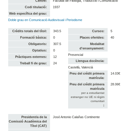
Centre:
Facultat de Filologia, Traducció i Comunicació
Codi titulació:
1937
Web específica del grau:
Doble grau en Comunicació Audiovisual i Periodisme
Crèdits totals del títol:
343.5
Cursos:
5
Formació bàsica:
0
Places oferides:
40
Obligatoris:
307.5
Modalitat
d'ensenyament:
Optatius:
0
Presencial
Pràctiques externes:
12
Llengua docència:
Treball fi de grau:
24
Castellà, Valencià
Preu del crèdit primera
14.03€
matrícula:
Preu del crèdit primera
28.06€
matrícula
per a estudiantat
estranger no UE ni règim
comunitari
:
President/a de la
José Antonio Calañas Continente
Comissió Acadèmica del
Títol (CAT)