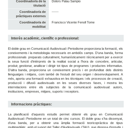
Coordinador/a de la
Dolors Palau Sampio
titulació
Coordinador/a de
------
pràctiques externes
Coordinador/a de
Francisco Vicente Fenoll Tome
mobilitat
Interès acadèmic, científic o professional:
El doble grau en Comunicació Audiovisual i Periodisme proporciona la formació, els
coneixements i la metodologia necessaris en ambdós camps. D’una banda, forma
professionals preparats culturalment, humanísticament i tècnicament per a exercir
la seua funció d’intèrprets de la realitat social a l’hora de concebre, articular,
produir, gestionar, analitzar i dirigir tot tipus de programes i productes informatius.
D’altra banda, proporciona un coneixement precís i en profunditat dels distints
llenguatges i mitjans, com també de l’estudi del seu origen i desenvolupament. A
més, aporta una formació exhaustiva en les tècniques i els processos de creació,
producció i difusió audiovisuals en les seues diverses fases, i mostra les
interrelacions entre els subjectes de la comunicació audiovisual: autors,
institucions, empreses, mitjans, suports i receptors.
Informacions pràctiques:
La planificació d’aquests estudis permet obtenir els grau en Comunicació
Audiovisual i Periodisme en un total de cinc cursos. El doble grau s’ha dissenyat,
d’una banda, per a obtenir una àmplia formació teoricopràctica de tipus
multimediàtic, amb el suport del Taller d'Audiovisuals (TAU), que disposa d’estudis i