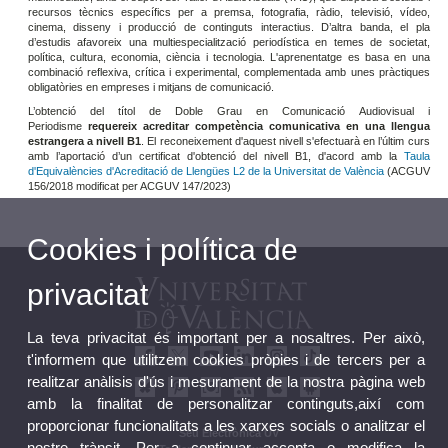
recursos tècnics específics per a premsa, fotografia, ràdio, televisió, vídeo,
cinema, disseny i producció de continguts interactius. D’altra banda, el pla
d’estudis afavoreix una multiespecialització periodística en temes de societat,
política, cultura, economia, ciència i tecnologia. L'aprenentatge es basa en una
combinació reflexiva, crítica i experimental, complementada amb unes pràctiques
obligatòries en empreses i mitjans de comunicació.
L’obtenció del títol de Doble Grau en Comunicació Audiovisual i
Periodisme
requereix acreditar competència comunicativa en una llengua
estrangera a nivell B1
. El reconeixement d'aquest nivell s'efectuarà en l’últim curs
amb l’aportació d’un certificat d'obtenció del nivell B1, d'acord amb la
Taula
d'Equivalències d'Acreditació de Llengües L2 de la Universitat de València
(ACGUV
156/2018 modificat per ACGUV 147/2023)
Cookies i política de
privacitat
La teva privacitat és important per a nosaltres. Per això,
t'informem que utilitzem cookies pròpies i de tercers per a
realitzar anàlisis d'ús i mesurament de la nostra pàgina web
amb la finalitat de personalitzar continguts,així com
proporcionar funcionalitats a les xarxes socials o analitzar el
Seu Electrònica UV
nostre trànsit. Per a continuar accepta o modifica la