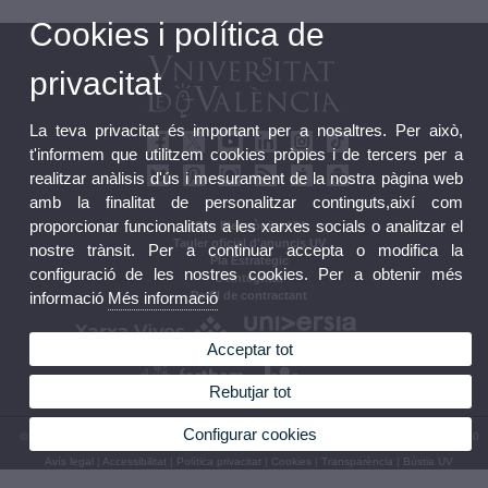
Cookies i política de
privacitat
La teva privacitat és important per a nosaltres. Per això,
t'informem que utilitzem cookies pròpies i de tercers per a
realitzar anàlisis d'ús i mesurament de la nostra pàgina web
amb la finalitat de personalitzar continguts,així com
proporcionar funcionalitats a les xarxes socials o analitzar el
Seu Electrònica UV
Tauler oficial d'anuncis UV
nostre trànsit. Per a continuar accepta o modifica la
Pla Estratègic
configuració de les nostres cookies. Per a obtenir més
UVintegritat
informació
Més informació
Perfil de contractant
Acceptar tot
Rebutjar tot
Configurar cookies
© 2026 UV. - Av. Blasco Ibáñez, 13. 46010 València. Espanya. Tel. UV: (+34) 963 86 41 00
Avís legal
|
Accessibilitat
|
Política privacitat
|
Cookies
|
Transparència
|
Bústia UV