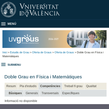
MENÚ
Inici
>
Estudis de Grau
>
Oferta de Graus
>
Oferta de Graus
> Doble Grau en Física i
Matemàtiques
SUBMENU
Doble Grau en Física i Matemàtiques
Resum
Pla d'estudis
Competències
Treball fi grau
Qualitat
Bàsiques
Generals
Transversals
Específiques
Informació no disponible