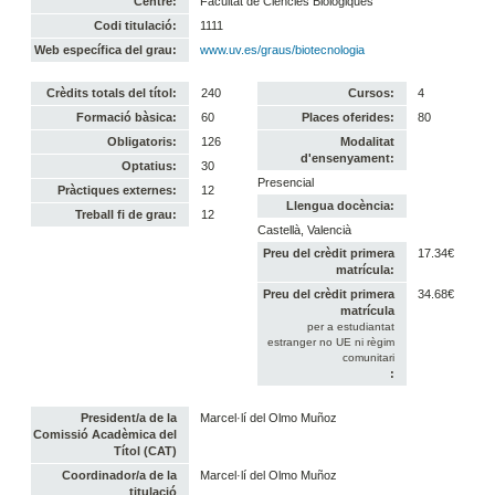
Centre:
Facultat de Ciències Biològiques
Codi titulació:
1111
Web específica del grau:
www.uv.es/graus/biotecnologia
Crèdits totals del títol:
240
Cursos:
4
Formació bàsica:
60
Places oferides:
80
Obligatoris:
126
Modalitat
d'ensenyament:
Optatius:
30
Presencial
Pràctiques externes:
12
Llengua docència:
Treball fi de grau:
12
Castellà, Valencià
Preu del crèdit primera
17.34€
matrícula:
Preu del crèdit primera
34.68€
matrícula
per a estudiantat
estranger no UE ni règim
comunitari
:
President/a de la
Marcel·lí del Olmo Muñoz
Comissió Acadèmica del
Títol (CAT)
Coordinador/a de la
Marcel·lí del Olmo Muñoz
titulació