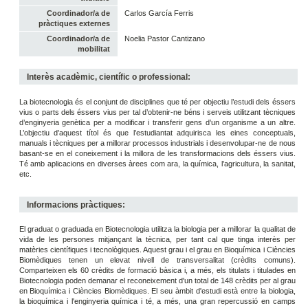
Coordinador/a de
Carlos García Ferris
pràctiques externes
Coordinador/a de
Noelia Pastor Cantizano
mobilitat
Interès acadèmic, científic o professional:
La biotecnologia és el conjunt de disciplines que té per objectiu l’estudi dels éssers
vius o parts dels éssers vius per tal d’obtenir-ne béns i serveis utilitzant tècniques
d’enginyeria genètica per a modificar i transferir gens d’un organisme a un altre.
L’objectiu d’aquest títol és que l’estudiantat adquirisca les eines conceptuals,
manuals i tècniques per a millorar processos industrials i desenvolupar-ne de nous
basant-se en el coneixement i la millora de les transformacions dels éssers vius.
Té amb aplicacions en diverses àrees com ara, la química, l’agricultura, la sanitat,
etc.
Informacions pràctiques:
El graduat o graduada en Biotecnologia utilitza la biologia per a millorar la qualitat de
vida de les persones mitjançant la tècnica, per tant cal que tinga interès per
matèries científiques i tecnològiques. Aquest grau i el grau en Bioquímica i Ciències
Biomèdiques tenen un elevat nivell de transversalitat (crèdits comuns).
Comparteixen els 60 crèdits de formació bàsica i, a més, els titulats i titulades en
Biotecnologia poden demanar el reconeixement d'un total de 148 crèdits per al grau
en Bioquímica i Ciències Biomèdiques. El seu àmbit d'estudi està entre la biologia,
la bioquímica i l'enginyeria química i té, a més, una gran repercussió en camps