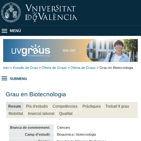
MENÚ
Inici
>
Estudis de Grau
>
Oferta de Graus
>
Oferta de Graus
> Grau en Biotecnologia
SUBMENU
Grau en Biotecnologia
Resum
Pla d'estudis
Competències
Pràctiques
Treball fi grau
Mobilitat
Inserció laboral
Qualitat
Branca de coneixement:
Ciències
Camp d'estudi:
Bioquímica i biotecnologia