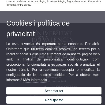
com la medicina, la farmacologia, la microbiologia, l'agricultura o la ciència dels
aliments, entre altres.
Cookies i política de
privacitat
La teva privacitat és important per a nosaltres. Per això,
t'informem que utilitzem cookies pròpies i de tercers per a
realitzar anàlisis d'ús i mesurament de la nostra pàgina web
amb la finalitat de personalitzar continguts,així com
proporcionar funcionalitats a les xarxes socials o analitzar el
Seu Electrònica UV
nostre trànsit. Per a continuar accepta o modifica la
Tauler oficial d'anuncis UV
Pla Estratègic
configuració de les nostres cookies. Per a obtenir més
UVintegritat
informació
Més informació
Perfil de contractant
Acceptar tot
Rebutjar tot