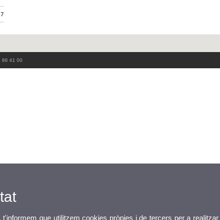
37
3 86 41 00
tat
, t'informem que utilitzem cookies pròpies i de tercers per a realitzar