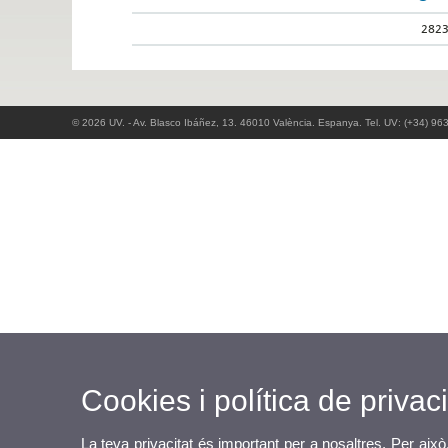
282
© 2026 UV. - Av. Blasco Ibáñez, 13. 46010 València. Espanya. Tel. UV: (+34) 96
Cookies i política de privaci
La teva privacitat és important per a nosaltres. Per això