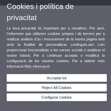
Cookies i política de
Bústia UV
privacitat
La teva privacitat és important per a nosaltres. Per això,
t'informem que utilitzem cookies pròpies i de tercers per a
realitzar anàlisis d'ús i mesurament de la nostra pàgina web
amb la finalitat de personalitzar continguts,així com
proporcionar funcionalitats a les xarxes socials o analitzar el
nostre trànsit. Per a continuar accepta o modifica la
configuració de les nostres cookies. Per a obtenir més
informació
Més informació
Acceptar tot
Reject All Cookies
Configurar cookies