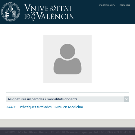
CASTELLANO
ENGLISH
Asignatures impartides i modalitats docents
34491 - Pràctiques tutelades - Grau en Medicina
© 2026 UV. - Av. Blasco Ibáñez, 13. 46010 València. Espanya. Tel. UV: (+34) 963 86 41 00