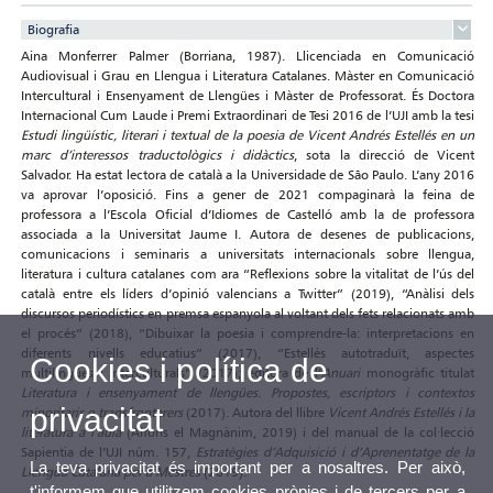
Biografia
Aina Monferrer Palmer (Borriana, 1987). Llicenciada en Comunicació
Audiovisual i Grau en Llengua i Literatura Catalanes. Màster en Comunicació
Intercultural i Ensenyament de Llengües i Màster de Professorat. És Doctora
Internacional Cum Laude i Premi Extraordinari de Tesi 2016 de l’UJI amb la tesi
Estudi lingüístic, literari i textual de la poesia de Vicent Andrés Estellés en un
marc d’interessos traductològics i didàctics
, sota la direcció de Vicent
Salvador. Ha estat lectora de català a la Universidade de São Paulo. L’any 2016
va aprovar l’oposició. Fins a gener de 2021 compaginarà la feina de
professora a l’Escola Oficial d’Idiomes de Castelló amb la de professora
associada a la Universitat Jaume I. Autora de desenes de publicacions,
comunicacions i seminaris a universitats internacionals sobre llengua,
literatura i cultura catalanes com ara “Reflexions sobre la vitalitat de l’ús del
català entre els líders d’opinió valencians a Twitter” (2019), “Anàlisi dels
discursos periodístics en premsa espanyola al voltant dels fets relacionats amb
el procés” (2018), “Dibuixar la poesia i comprendre-la: interpretacions en
diferents nivells educatius” (2017), “Estellés autotraduït, aspectes
Cookies i política de
multilingües i interculturals” (2017); editora de l’
Anuari
monogràfic titulat
Literatura i ensenyament de llengües. Propostes, escriptors i contextos
privacitat
minoritaris o transfronterers
(2017). Autora del llibre
Vicent Andrés Estellés i la
literatura a l’aula
(Alfons el Magnànim, 2019) i del manual de la col·lecció
Sapientia de l’UJI núm. 157,
Estratègies d’Adquisició i d’Aprenentatge de la
La teva privacitat és important per a nosaltres. Per això,
Llengua Catalana per a Mestres
(2019).
t'informem que utilitzem cookies pròpies i de tercers per a