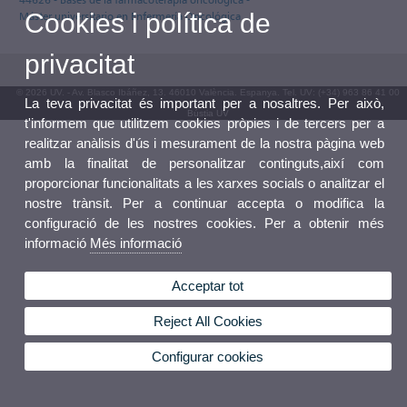
Cookies i política de
Máster universitario en Enfermería Oncológica
privacitat
© 2026 UV. - Av. Blasco Ibáñez, 13. 46010 València. Espanya. Tel. UV: (+34) 963 86 41 00
La teva privacitat és important per a nosaltres. Per això,
Bústia UV
t'informem que utilitzem cookies pròpies i de tercers per a
realitzar anàlisis d'ús i mesurament de la nostra pàgina web
amb la finalitat de personalitzar continguts,així com
proporcionar funcionalitats a les xarxes socials o analitzar el
nostre trànsit. Per a continuar accepta o modifica la
configuració de les nostres cookies. Per a obtenir més
informació
Més informació
Acceptar tot
Reject All Cookies
Configurar cookies