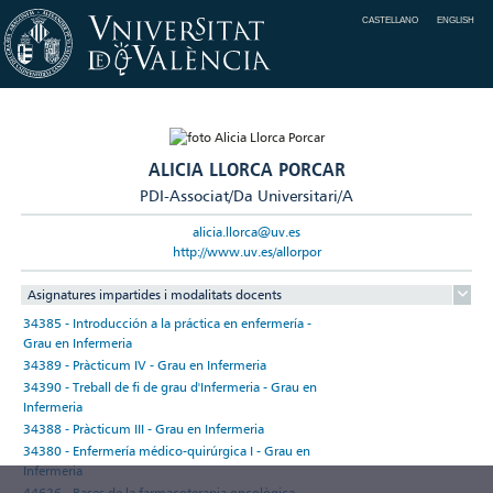
CASTELLANO
ENGLISH
ALICIA LLORCA PORCAR
PDI-Associat/Da Universitari/A
alicia.llorca@uv.es
http://www.uv.es/allorpor
Asignatures impartides i modalitats docents
34385 - Introducción a la práctica en enfermería -
Grau en Infermeria
34389 - Pràcticum IV - Grau en Infermeria
34390 - Treball de fi de grau d'Infermeria - Grau en
Infermeria
34388 - Pràcticum III - Grau en Infermeria
34380 - Enfermería médico-quirúrgica I - Grau en
Infermeria
44626 - Bases de la farmacoterapia oncològica -