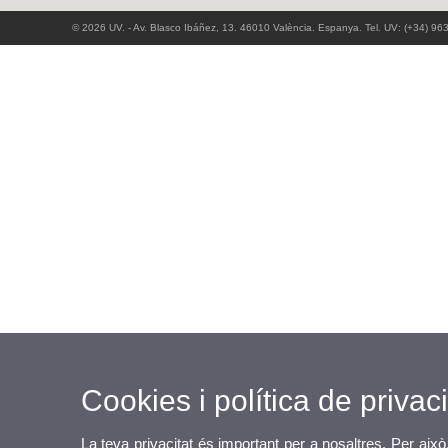
© 2026 UV. - Av. Blasco Ibáñez, 13. 46010 València. Espanya. Tel. UV: (+34) 96
Cookies i política de privaci
La teva privacitat és important per a nosaltres. Per això