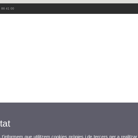
3 86 41 00
tat
, t'informem que utilitzem cookies pròpies i de tercers per a realitzar