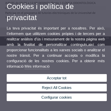
JUEVES de 09:00 a 12:00 DESPATX Planta 1 CLÍNICA ODONTOLÒGICA
Cookies i política de
Observacions
Participa en el programa de tutories electròniques de la Universitat de
privacitat
València
La teva privacitat és important per a nosaltres. Per això,
t'informem que utilitzem cookies pròpies i de tercers per a
© 2026 UV. - Av. Blasco Ibáñez, 13. 46010 València. Espanya. Tel. UV: (+34) 963 86 41 00
realitzar anàlisis d'ús i mesurament de la nostra pàgina web
amb la finalitat de personalitzar continguts,així com
Bústia UV
proporcionar funcionalitats a les xarxes socials o analitzar el
nostre trànsit. Per a continuar accepta o modifica la
configuració de les nostres cookies. Per a obtenir més
informació
Més informació
Acceptar tot
Reject All Cookies
Configurar cookies