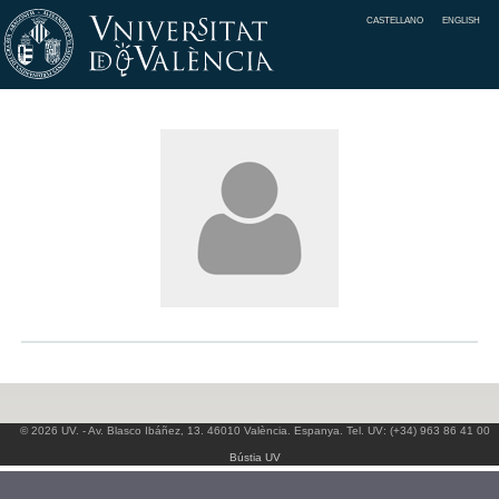
CASTELLANO
ENGLISH
© 2026 UV. - Av. Blasco Ibáñez, 13. 46010 València. Espanya. Tel. UV: (+34) 963 86 41 00
Bústia UV