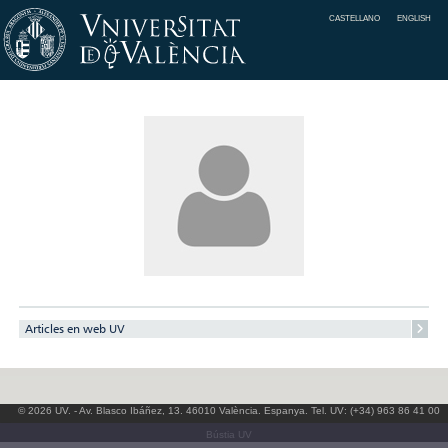
CASTELLANO
ENGLISH
Articles en web UV
© 2026 UV. - Av. Blasco Ibáñez, 13. 46010 València. Espanya. Tel. UV: (+34) 963 86 41 00
Bústia UV