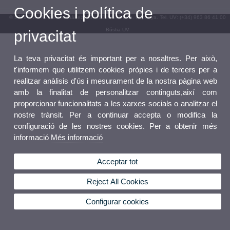
Cookies i política de
© 2026 UV. - Av. Blasco Ibáñez, 13. 46010 València. Espanya. Tel. UV: (+34) 963 86 41 00
Bústia UV
privacitat
La teva privacitat és important per a nosaltres. Per això,
t'informem que utilitzem cookies pròpies i de tercers per a
realitzar anàlisis d'ús i mesurament de la nostra pàgina web
amb la finalitat de personalitzar continguts,així com
proporcionar funcionalitats a les xarxes socials o analitzar el
nostre trànsit. Per a continuar accepta o modifica la
configuració de les nostres cookies. Per a obtenir més
informació
Més informació
Acceptar tot
Reject All Cookies
Configurar cookies