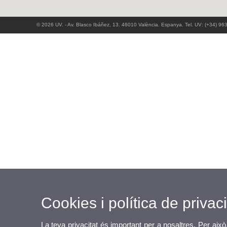
© 2026 UV. - Av. Blasco Ibáñez, 13. 46010 València. Espanya. Tel. UV: (+34) 96
Cookies i política de privaci
La teva privacitat és important per a nosaltres. Per això