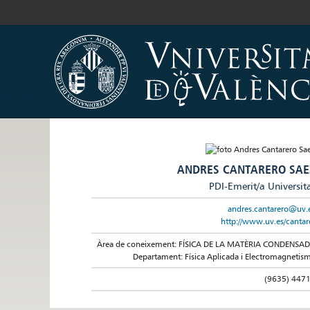
ANDRES CANTARERO SAE
PDI-Emerit/a Universit
andres.cantarero@uv.
http://www.uv.es/cantar
Àrea de coneixement: FÍSICA DE LA MATÈRIA CONDENSA
Departament: Física Aplicada i Electromagnetis
(9635) 447