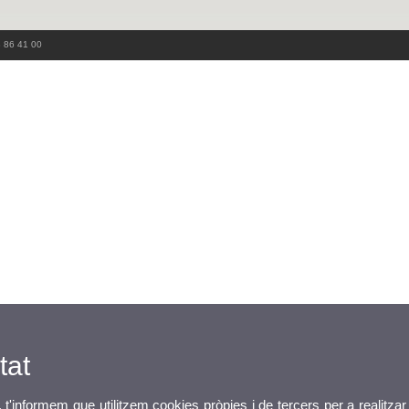
3 86 41 00
tat
, t'informem que utilitzem cookies pròpies i de tercers per a realitzar