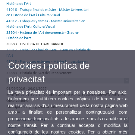
Història de l’Art
41016 - Trabajo final de máster - Màster Universitari
en Història de l'Art i Cultura Visual
41012 - Enfoques y temas - Màster Universitari en
Història de l'Art i Cultura Visual
33904 - Història de l'Art iberamericà - Grau en
Història de l’Art
30683 - HISTÒRIA DE L'ART BARROC
33917 - Treball de Final de Grau - Grau en Història de
l’Art
41015 - Pràctiques externes - Màster Universitari en
Cookies i política de
Història de l'Art i Cultura Visual
33883 - Història de l'Art del Renaixement
privacitat
Tutories
01/09/2026 - 29/01/2027
La teva privacitat és important per a nosaltres. Per això,
MARTES de 11:30 a 14:00 DESPATX 310 Planta 3 ANNEX DEPARTAMENTAL
t'informem que utilitzem cookies pròpies i de tercers per a
Observacions
realitzar anàlisis d'ús i mesurament de la nostra pàgina web
Participa en el programa de tutories electròniques de la Universitat de
amb la finalitat de personalitzar continguts,així com
València
proporcionar funcionalitats a les xarxes socials o analitzar el
Publicacions en revistes
nostre trànsit. Per a continuar accepta o modifica la
Altres Publicacions
configuració de les nostres cookies. Per a obtenir més
Estades a Centres de Recerca