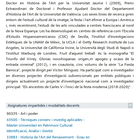
Doctor en Història de l'Art per la Universitat Jaume I (2009), Premi
Extraordinari de Doctorat i Professor Ajudant Doctor del Departament
d'Història de l'Art de la Universitat de València. Les seves línies de recerca giren
entorn de l'estudi cultural de la imatge, la festa i l'art efímer a Europa i Amèrica
i, més recentment, l'estudi de les arts vinculades a centres franciscans al nord
de la Nova Espanya. Les ha desenvolupat en centres de referència com l'Escola
d'Estudis Hispanoamericanos (CSIC) de Sevilla, l'Institut d'Investigacions
Estètiques de la UNAM de Mèxic, la UCLA i el Getty Research Institute de Los
Angeles, la Universitat de Califòrnia Irvine, la Università degli Studi di Napoli o
l'Institut Warburg de Londres. Fruit d'aquest treball és la monografia "El
Triunfo del Virrey. Glorias novohispanas: origen,m apogeo y ocaso de la
entrada virreinal" (2012), i en coautoria, cinc volums de la sèrie "La Fiesta
Barroca", projecte dirigit per Víctor Mínguez. Ha participat com a investigador
en diversos projectes d'investigació subvencionats per entitats públiques i
dirigeix ​​actualment un projecte d'investigació nacional com a investigador
principal: "Els ancestres de Carles V i l'inici de la festa moderna (2018-2020)".
Asignatures impartides i modalitats docents
90335 - Art i poder
43500 - Tècniques conserv i investig aplicades -
Màster Universitari en Patrimoni Cultural:
Identificació, Anàlisi i Gestió
33883 - Història de l'Art del Renaixement - Grau en