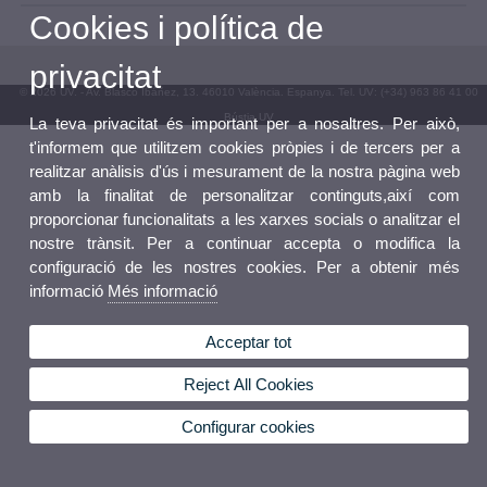
Cookies i política de
privacitat
© 2026 UV. - Av. Blasco Ibáñez, 13. 46010 València. Espanya. Tel. UV: (+34) 963 86 41 00
Bústia UV
La teva privacitat és important per a nosaltres. Per això,
t'informem que utilitzem cookies pròpies i de tercers per a
realitzar anàlisis d'ús i mesurament de la nostra pàgina web
amb la finalitat de personalitzar continguts,així com
proporcionar funcionalitats a les xarxes socials o analitzar el
nostre trànsit. Per a continuar accepta o modifica la
configuració de les nostres cookies. Per a obtenir més
informació
Més informació
Acceptar tot
Reject All Cookies
Configurar cookies