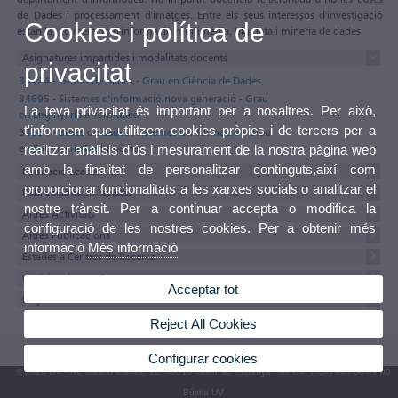
de Dades i processament d'imatges. Entre els seus interessos d'investigació
Cookies i política de
estan la recuperació d'informació multimèdia, big data i mineria de dades.
Asignatures impartides i modalitats docents
privacitat
36424 - Gestió de dades - Grau en Ciència de Dades
34695 - Sistemes d'informació nova generació - Grau
La teva privacitat és important per a nosaltres. Per això,
en Enginyeria Informàtica
t'informem que utilitzem cookies pròpies i de tercers per a
34854 - Bases de dades i sistemes d'informació - Grau
en Enginyeria Multimèdia
realitzar anàlisis d'ús i mesurament de la nostra pàgina web
amb la finalitat de personalitzar continguts,així com
Formació acadèmica
proporcionar funcionalitats a les xarxes socials o analitzar el
Publicacions en revistes
nostre trànsit. Per a continuar accepta o modifica la
Altres Activitats
configuració de les nostres cookies. Per a obtenir més
Altres Publicacions
informació
Més informació
Estades a Centres de Recerca
Participacions a Congressos
Acceptar tot
Projectes
Reject All Cookies
Configurar cookies
© 2026 UV. - Av. Blasco Ibáñez, 13. 46010 València. Espanya. Tel. UV: (+34) 963 86 41 00
Bústia UV