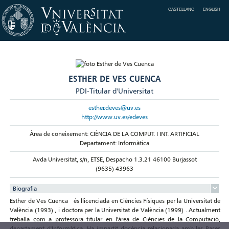
CASTELLANO
ENGLISH
ESTHER DE VES CUENCA
PDI-Titular d'Universitat
esther.deves@uv.es
http://www.uv.es/edeves
Àrea de coneixement: CIÈNCIA DE LA COMPUT. I INT. ARTIFICIAL
Departament: Informàtica
Avda Universitat, s/n, ETSE, Despacho 1.3.21 46100 Burjassot
(9635) 43963
Biografia
Esther de Ves Cuenca és llicenciada en Ciències Físiques per la Universitat de
València (1993) , i doctora per la Universitat de València (1999) . Actualment
treballa com a professora titular en l'àrea de Ciències de la Computació,
departament d'Informàtica. Ha impartit docència relacionada amb les Bases