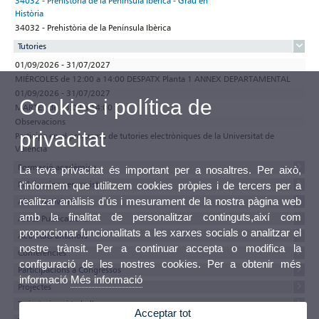
34032 - Prehistòria de la Península Ibèrica - Grau en
Història
34032 - Prehistòria de la Península Ibèrica
Tutories
01/09/2026 - 31/07/2027
MIÉRCOLES de 12:00 a 14:00 DESPATX Planta 1 ANNEX DEPARTAMENTAL
01/09/2026 - 31/07/2027
Cookies i política de
MARTES de 13:00 a 14:00
Observacions
privacitat
Participa en el programa de tutories electròniques de la Universitat de
València
Formació acadèmica
La teva privacitat és important per a nosaltres. Per això,
Publicacions en revistes
t'informem que utilitzem cookies pròpies i de tercers per a
realitzar anàlisis d'ús i mesurament de la nostra pàgina web
Altres Activitats
amb la finalitat de personalitzar continguts,així com
Altres Publicacions
proporcionar funcionalitats a les xarxes socials o analitzar el
Activitats anteriors
nostre trànsit. Per a continuar accepta o modifica la
Conferències
configuració de les nostres cookies. Per a obtenir més
Participacions a Congressos
informació
Més informació
Projectes
Tesis, tesines i treballs
Acceptar tot