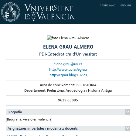
CASTELLANO
ENGLISH
ELENA GRAU ALMERO
PDI-Catedratic/a d'Universitat
elena.grau@uv.es
http://www.uv.es/egrau
http://egrau.blogs.uv.es
Àrea de coneixement: PREHISTÒRIA
Departament: Prehistòria, Arqueologia i Història Antiga
9639 83895
Biografia
[Biografia, versió en valencià]
Asignatures impartides i modalitats docents