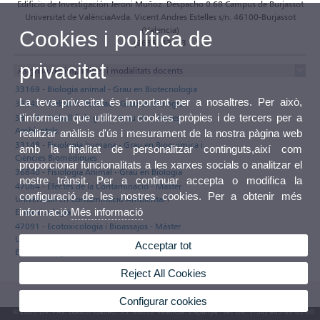
Edificio de Investigación Jeroni Muñoz. Despacho 0.68 Campus de Burjassot
Universitat de ValènciaAvda. Vicent Andres Estelles s/n. 46100-Burjassot
(Valencia)
Cookies i política de
(9635) 43173
privacitat
Asignatures impartides i modalitats docents
33169 - Biologia animal - Grau en Biotecnologia
La teva privacitat és important per a nosaltres. Per això,
36843 - Treball Fi de Grau - Grau en Biologia
t'informem que utilitzem cookies pròpies i de tercers per a
33107 - Treball fi de grau - Grau en Ciències
Ambientals
realitzar anàlisis d'ús i mesurament de la nostra pàgina web
33148 - Fisiología humana - Grau en Bioquímica i
amb la finalitat de personalitzar continguts,així com
Ciències Biomèdiques
proporcionar funcionalitats a les xarxes socials o analitzar el
36840 - Fisiologia Animal - Grau en Biologia
nostre trànsit. Per a continuar accepta o modifica la
47084 - Efectes de la Contaminació - Màster
configuració de les nostres cookies. Per a obtenir més
Universitari en Contaminació Ambiental i
informació
Més informació
Ecotoxicologia
47091 - Ecotoxicologia i Bioassajos - Màster
Universitari en Contaminació Ambiental i
Acceptar tot
Ecotoxicologia
Reject All Cookies
Configurar cookies
© 2026 UV. - Av. Blasco Ibáñez, 13. 46010 València. Espanya. Tel. UV: (+34) 963 86 41 00