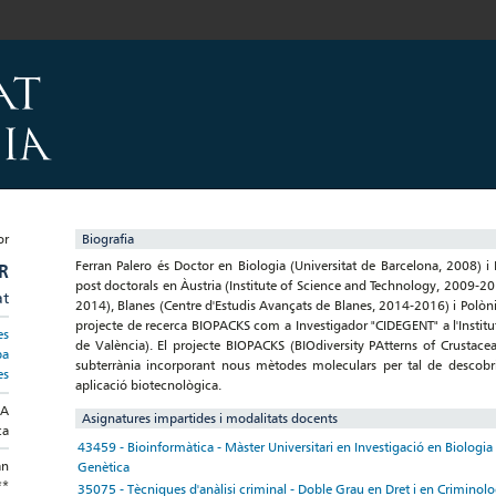
Biografia
Ferran Palero és Doctor en Biologia (Universitat de Barcelona, 2008) i
R
post doctorals en Àustria (Institute of Science and Technology, 2009-2
at
2014), Blanes (Centre d'Estudis Avançats de Blanes, 2014-2016) i Polòn
projecte de recerca BIOPACKS com a Investigador "CIDEGENT" a l'Institut C
es
de València). El projecte BIOPACKS (BIOdiversity PAtterns of Crustacea
pa
subterrània incorporant nous mètodes moleculars per tal de descobr
es
aplicació biotecnològica.
CA
Asignatures impartides i modalitats docents
ca
43459 - Bioinformàtica - Màster Universitari en Investigació en Biologia M
an
Genètica
**
35075 - Tècniques d'anàlisi criminal - Doble Grau en Dret i en Criminolo