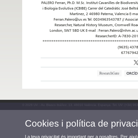
PALERO Ferran, Ph.D. M.Sc. Institut Cavanilles de Biodiversit
i Biologia Evolutiva (ICBIBE) Carrer del Catedrátic José Beltr
Martinez, 2 46980 Paterna, Valencia E-mai
Ferran.Palero@uv.es Tel: 0034963543787 // Associa
Researcher, Natural History Museum, Cromwell Roa
London, SW7 5BD UK E-mail : Ferran.Palero@nhm.ac.
ResearcherID: A-7830-20
***************************************************
(9635) 437
6776794
© 2026 UV. - Av. Blasco Ibáñez, 13. 46010 València. Espanya. Tel. UV: (+34) 96
Cookies i política de privaci
La teva privacitat és important per a nosaltres. Per això