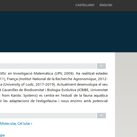
CASTELLANO
ENGLISH
 MSc en Investigació Matemàtica (UPV, 2009). Ha realitzat estades
011), França (Institut National de la Recherche Agronomique, 2012-
ia (University of Lodz, 2017-2019). Actualment desenvolupa el seu
avanilles de Biodiversitat i Biologia Evolutiva (ICBIBE, Universitat
 from Karstic Systems) es centra en l'estudi de la fauna aquàtica
ir les adaptacions de l'estigofauna i nous enzims amb potencial
olecular, Cel.lular i
gia