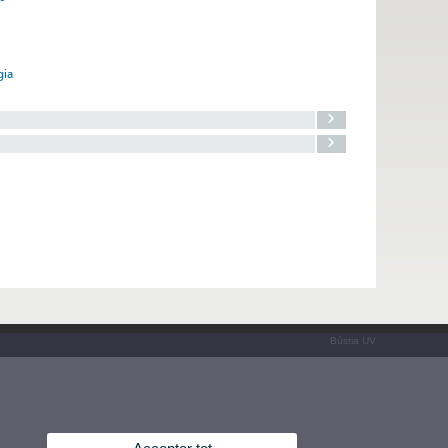
gia
Bústia UV