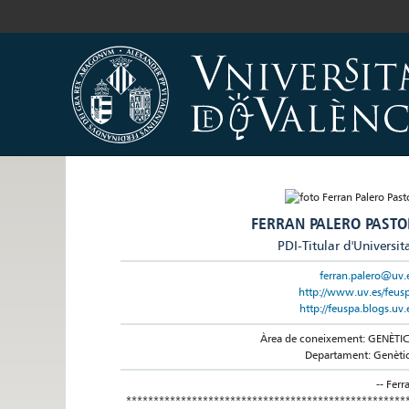
FERRAN PALERO PASTO
PDI-Titular d'Universit
ferran.palero@uv.
http://www.uv.es/feus
http://feuspa.blogs.uv.
Àrea de coneixement: GENÈTI
Departament: Genèti
-- Ferr
***************************************************