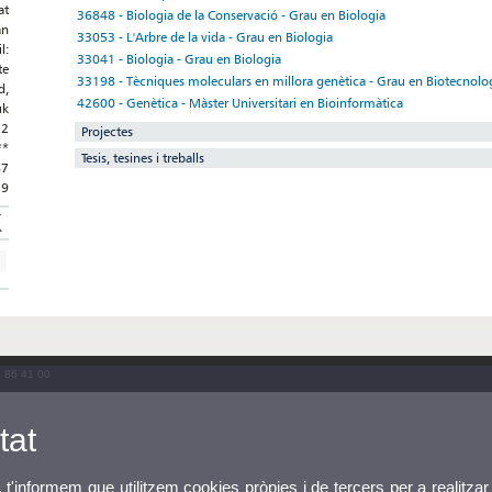
at
36848 - Biologia de la Conservació - Grau en Biologia
án
33053 - L'Arbre de la vida - Grau en Biologia
l:
33041 - Biologia - Grau en Biologia
te
33198 - Tècniques moleculars en millora genètica - Grau en Biotecnolo
d,
42600 - Genètica - Màster Universitari en Bioinformàtica
uk
12
Projectes
**
Tesis, tesines i treballs
87
29
3 86 41 00
tat
, t'informem que utilitzem cookies pròpies i de tercers per a realitzar