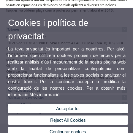
basats en equacions en derivades parcials aplicats a diverses situacions
físiques, va obtenir plaça com a professor permanent laboral el 2015.
Cookies i política de
Tutories
privacitat
01/09/2026 - 31/08/2027
JUEVES de 11:30 a 13:00 DESPATX Planta 4 FAC. DE MATEMÀTIQUES (BLOC
G)
La teva privacitat és important per a nosaltres. Per això,
01/09/2026 - 31/08/2027
t'informem que utilitzem cookies pròpies i de tercers per a
MARTES de 11:30 a 13:00 DESPATX Planta 4 FAC. DE MATEMÀTIQUES (BLOC
realitzar anàlisis d'ús i mesurament de la nostra pàgina web
G)
amb la finalitat de personalitzar continguts,així com
Observacions
proporcionar funcionalitats a les xarxes socials o analitzar el
Participa en el programa de tutories electròniques de la Universitat de
nostre trànsit. Per a continuar accepta o modifica la
València
configuració de les nostres cookies. Per a obtenir més
Formació acadèmica
informació
Més informació
Publicacions en revistes
Altres Publicacions
Acceptar tot
Participacions a Congressos
Reject All Cookies
Configurar cookies