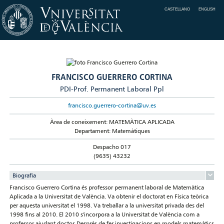
CASTELLANO
ENGLISH
FRANCISCO GUERRERO CORTINA
PDI-Prof. Permanent Laboral Ppl
francisco.guerrero-cortina@uv.es
Àrea de coneixement: MATEMÀTICA APLICADA
Departament: Matemàtiques
Despacho 017
(9635) 43232
Biografia
Francisco Guerrero Cortina és professor permanent laboral de Matemàtica
Aplicada a la Universitat de València. Va obtenir el doctorat en Física teòrica
per aquesta universitat el 1998. Va treballar a la universitat privada des del
1998 fins al 2010. El 2010 s'incorpora a la Universitat de València com a
professor ajudant doctor. Després de fer investigacions en models matemàtics