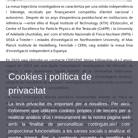
La meua trajectòria investigadora es caracteritza per una sòlida independència
i lideratge, recolzats per finançament competitiu d'àmbit nacional i
autonòmic. Després de sis anys d'experiència postdoctoral en institucions de
referència —entre elles el Royal Institute of Technology (KTH) d'Estocolm, el
Centre of Excellence for Particle Physics at the Terascale (CoEPP) i la University
of Adelaide (Austràlia), així com el Istituto Nazionale di Fisica Nucleare (INFN) i
SISSA a Trieste— i estades d'investigació en Northwestern University, el Max
Planck Institute de Heidelberg, Fermilab i CERN, vaig establir la meua línia
d'investigació independent a Espanya.
En 2020 vaig obtindre un contracte CIDEGENT Sènior Fellowship (4+2 anys),
seguit en 2023 per una ajuda Consolidació Investigadora del Ministeri de
Ciència, i més recentment l'ajuda EsGENT de la Generalitat Valenciana.
Cookies i política de
Aquests finançaments m'han permés crear un grup d'investigació dinàmic,
integrat per estudiants de doctorat i investigadors/as postdoctorals contractats
a través de convocatòries competitives.
privacitat
La meua investigació aborda qüestions fonamentals obertes en física de
partícules més enllà del Model Estàndard, com la naturalesa de la matèria
La teva privacitat és important per a nosaltres. Per això,
fosca, l'origen de les masses dels neutrins i l'asimetria bariónica de l'Univers.
t'informem que utilitzem cookies pròpies i de tercers per a
Sóc autor de més de 40 publicacions en revistes revisades per parells, 9
realitzar anàlisis d'ús i mesurament de la nostra pàgina web
contribucions en actes de congressos i una revisió àmpliament citada sobre
amb la finalitat de personalitzar continguts,així com
models de massa de neutrins (>400 cites). El meu treball ha rebut més de
1.700 cites (índex h = 23). He impartit més de 35 conferències convidades en
proporcionar funcionalitats a les xarxes socials o analitzar el
congressos internacionals i 18 seminaris en institucions de prestigi a tot el
nostre trànsit. Per a continuar accepta o modifica la