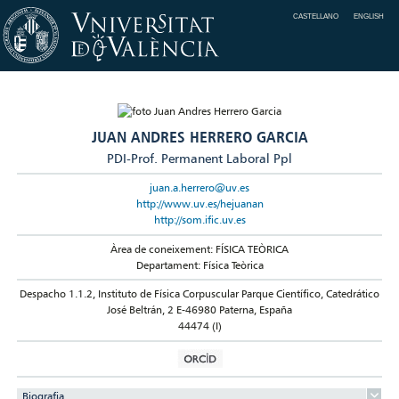
CASTELLANO
ENGLISH
JUAN ANDRES HERRERO GARCIA
PDI-Prof. Permanent Laboral Ppl
juan.a.herrero@uv.es
http://www.uv.es/hejuanan
http://som.ific.uv.es
Àrea de coneixement: FÍSICA TEÒRICA
Departament: Física Teòrica
Despacho 1.1.2, Instituto de Física Corpuscular Parque Científico, Catedrático
José Beltrán, 2 E-46980 Paterna, España
44474 (I)
Biografia