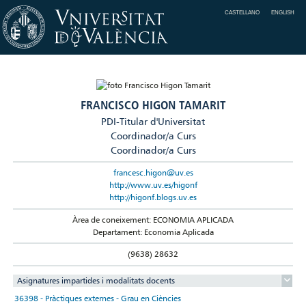
CASTELLANO
ENGLISH
FRANCISCO HIGON TAMARIT
PDI-Titular d'Universitat
Coordinador/a Curs
Coordinador/a Curs
francesc.higon@uv.es
http://www.uv.es/higonf
http://higonf.blogs.uv.es
Àrea de coneixement: ECONOMIA APLICADA
Departament: Economia Aplicada
(9638) 28632
Asignatures impartides i modalitats docents
36398 - Pràctiques externes - Grau en Ciències