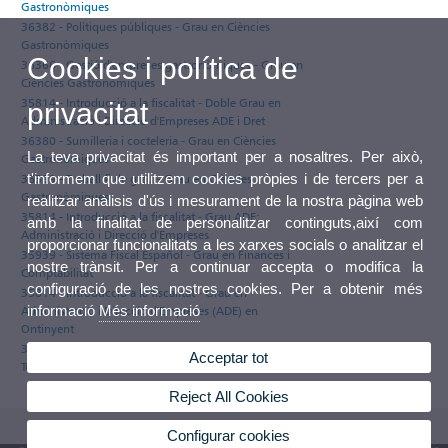
Gastronòmiques
36382 - Polítiques públiques - Grau en Ciències
Gastronòmiques
Cookies i política de
36366 - Gestió d'empreses gastronòmiques - Grau en
Ciències Gastronòmiques
35814 - Introducció a la fiscalitat - Doble Grau en
privacitat
Administració i Direcció d'Empreses ADE i Dret
36380 - Sumilleria i cocteleria - Grau en Ciències
La teva privacitat és important per a nosaltres. Per això,
Gastronòmiques
t'informem que utilitzem cookies pròpies i de tercers per a
36399 - Treball fi de grau - Grau en Ciències
Gastronòmiques
realitzar anàlisis d'ús i mesurament de la nostra pàgina web
35814 - Introducció a la fiscalitat - Grau ADE:
amb la finalitat de personalitzar continguts,així com
Administració i Direcció d'Empreses
proporcionar funcionalitats a les xarxes socials o analitzar el
35939 - Sistema Fiscal Español - Grau en Finances i
nostre trànsit. Per a continuar accepta o modifica la
Comptabilitat
configuració de les nostres cookies. Per a obtenir més
35814 - Introducció a la fiscalitat - Grau en
informació
Més informació
Administració i Direcció d'Empreses (ADE) en
Ontinyent
35814 - Introducció a la fiscalitat - Doble Grau en
Acceptar tot
Turisme i ADE
Reject All Cookies
Configurar cookies