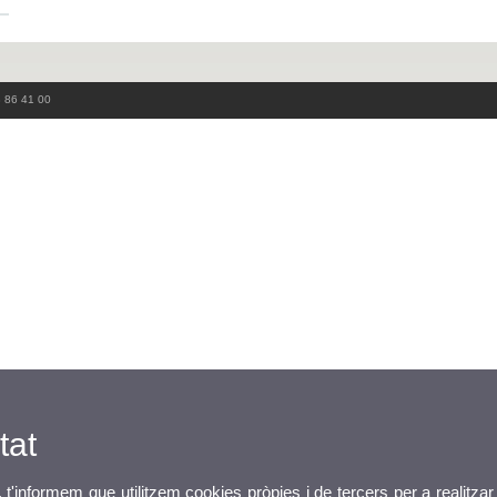
3 86 41 00
tat
, t'informem que utilitzem cookies pròpies i de tercers per a realitzar