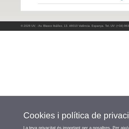
© 2026 UV. - Av. Blasco Ibáñez, 13. 46010 València. Espanya. Tel. UV: (+34) 96
Cookies i política de privaci
La teva privacitat és important per a nosaltres. Per això