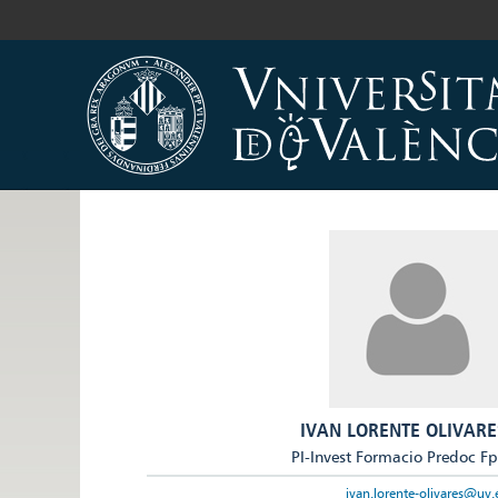
IVAN LORENTE OLIVARE
PI-Invest Formacio Predoc F
ivan.lorente-olivares@uv.