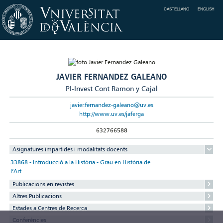
CASTELLANO
ENGLISH
JAVIER FERNANDEZ GALEANO
PI-Invest Cont Ramon y Cajal
javier.fernandez-galeano@uv.es
http://www.uv.es/jaferga
632766588
Asignatures impartides i modalitats docents
33868 - Introducció a la Història - Grau en Història de
l’Art
Publicacions en revistes
Altres Publicacions
Estades a Centres de Recerca
Conferències