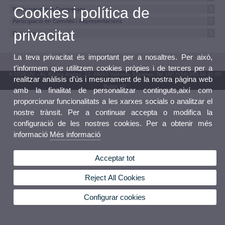
Cookies i política de
Participacions a Congressos
Participació en Comitès i Representacions
privacitat
Projectes
La teva privacitat és important per a nosaltres. Per això,
t'informem que utilitzem cookies pròpies i de tercers per a
© 2026 UV. - Av. Blasco Ibáñez, 13. 46010 València. Espanya. Tel. UV: (+34) 963 86 41 00
realitzar anàlisis d'ús i mesurament de la nostra pàgina web
Bústia UV
amb la finalitat de personalitzar continguts,així com
proporcionar funcionalitats a les xarxes socials o analitzar el
nostre trànsit. Per a continuar accepta o modifica la
configuració de les nostres cookies. Per a obtenir més
informació
Més informació
Acceptar tot
Reject All Cookies
Configurar cookies