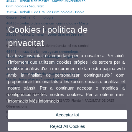
46442 - Treball fi de màster - Màster Universitari en
Criminologia i Seguretat
35094 - Treball Fi de Grau de Criminologia - Doble
Grau en Dret i en Criminologia
46436 - Evolució delinqüència i criminologia - Màster
Cookies i política de
Universitari en Criminologia i Seguretat
35069 - Política Criminal - Doble Grau en Dret i en
Criminologia
privacitat
90380 - Criminologia: La delinqüencia i el seu control
46441 - Iniciació a la investigació criminològic -
La teva privacitat és important per a nosaltres. Per això,
Màster Universitari en Criminologia i Seguretat
t'informem que utilitzem cookies pròpies i de tercers per a
35094 - Treball Fi de Grau de Criminologia - Grau en
Criminologia
realitzar anàlisis d'ús i mesurament de la nostra pàgina web
46435 - Fonts informació i avaluació polítiques -
amb la finalitat de personalitzar continguts,així com
Màster Universitari en Criminologia i Seguretat
proporcionar funcionalitats a les xarxes socials o analitzar el
Tutories
nostre trànsit. Per a continuar accepta o modifica la
configuració de les nostres cookies. Per a obtenir més
01/09/2026 - 29/01/2027
VIERNES de 12:00 a 14:00 4B03 DESPATX Planta 4 FACULTAT DE DRET
informació
Més informació
Observacions
Participa en el programa de tutories electròniques de la Universitat de
Acceptar tot
València
Reject All Cookies