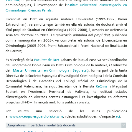
criminològiques, i investigador de l'
Institut Universitari d'Investigació en
Criminologia i Ciències Penals
.
Llicenciat en Dret en aquesta mateixa Universitat (1992-1997, Premi
Extraordinari), va simultanejar també en ella els estudis de doctorat amb el
títol propi de Graduat en Criminologia (1997-2000), i, després de defensar la
seua tesi doctoral en 2002 -
La realització arbitrària del propi dret
, publicada
com a monografia en 2003-, va completar els estudis de Llicenciatura en
Criminologia (2005-2006, Premi Extraordinari i Premi Nacional de finalització
de Carrera).
És Vicedegà de la
Facultat de Dret
(abans de la qual cosa va ser Coordinador
del Programa de Doble Grau en Dret i Criminologia de la mateixa, i Codirector
del
Màster Universitari en Criminologia i Seguretat
); forma part de la Junta
Directiva de la Societat Espanyola d'Investigació Criminològica i de la Comissió
Deontològica i de Garanties del Col·legi Oficial de Criminòlegs de la
Comunitat Valenciana; ha sigut Secretari de la Revista
ReCrim
i Magistrat
Suplent en l'Audiència Provincial de València; ha realitzat estades
d'investigació en diversos centres estrangers i és investigador en diferents
projectes d'I+D+I finançats amb fons públics i privats.
Pot veure's una selecció de les seues publicacions
a
www.uv.es/javier.guardiola/cv.wiki
; i dades estadístiques i d'impacte
ací
.
Asignatures impartides i modalitats docents