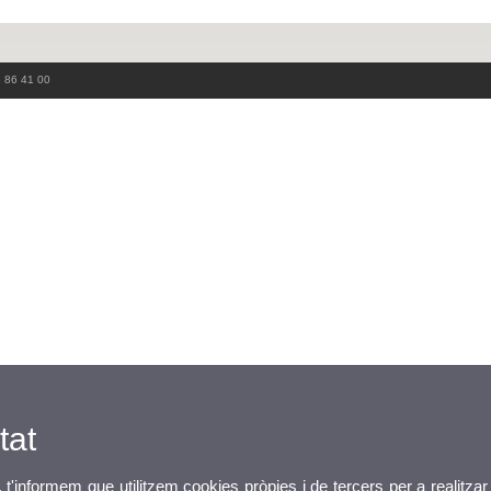
3 86 41 00
tat
, t'informem que utilitzem cookies pròpies i de tercers per a realitzar