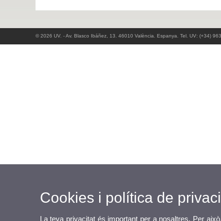
© 2026 UV. - Av. Blasco Ibáñez, 13. 46010 València. Espanya. Tel. UV: (+34) 96
Cookies i política de privaci
La teva privacitat és important per a nosaltres. Per això