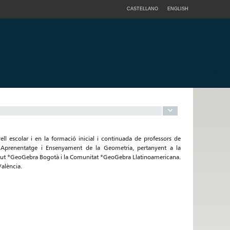
CASTELLANO
ENGLISH
l escolar i en la formació inicial i continuada de professors de
ó Aprenentatge i Ensenyament de la Geometria, pertanyent a la
titut *GeoGebra Bogotà i la Comunitat *GeoGebra Llatinoamericana.
València.