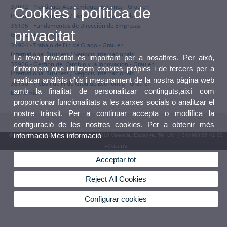
37072 - Pràctiques Acadèmiques Externes - Grau en
Cookies i política de
International Business / Negocis Internacionals
36105 - Fundamentos de Dirección de Empresas -
privacitat
Grau en Economia
35904 - Trabajo de Fin de Grado - Grau en
International Business / Negocis Internacionals
La teva privacitat és important per a nosaltres. Per això,
35906 - Gestión del Cambio y la Innovación - Grau en
t'informem que utilitzem cookies pròpies i de tercers per a
International Business / Negocis Internacionals
realitzar anàlisis d'ús i mesurament de la nostra pàgina web
36130 - Treball de Fi de Grau de Economia - Grau en
amb la finalitat de personalitzar continguts,així com
Economia
proporcionar funcionalitats a les xarxes socials o analitzar el
nostre trànsit. Per a continuar accepta o modifica la
configuració de les nostres cookies. Per a obtenir més
informació
Més informació
© 2026 UV. - Av. Blasco Ibáñez, 13. 46010 València. Espanya. Tel. UV: (+34) 963 86 41 00
Bústia UV
Acceptar tot
Reject All Cookies
Configurar cookies