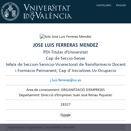
CASTELLANO
ENGLISH
JOSE LUIS FERRERAS MENDEZ
PDI-Titular d'Universitat
Cap de Seccio-Servei
Jefe/a de Seccion-Servicio-Vicerectorat de Transformacio Docent
i Formacio Permanent; Cap d' Iniciatives Uv Ocupacio
j.luis.ferreras@uv.es
Àrea de coneixement: ORGANITZACIÓ D'EMPRESES
Departament: Direcció d'Empreses 'Juan José Renau Piqueras'
28327
Asignatures impartides i modalitats docents