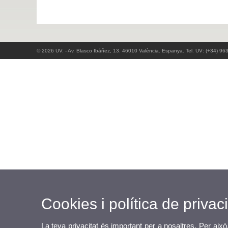
© 2026 UV. - Av. Blasco Ibáñez, 13. 46010 València. Espanya. Tel. UV: (+34) 96
Cookies i política de privaci
La teva privacitat és important per a nosaltres. Per això