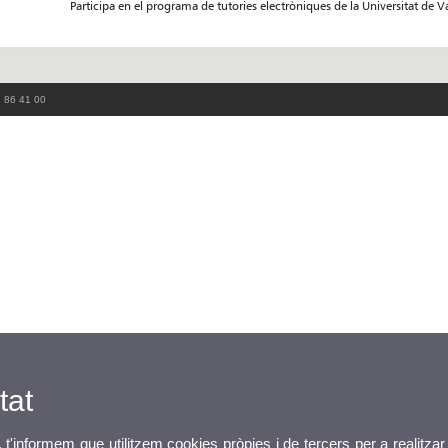
Participa en el programa de tutories electròniques de la Universitat de V
3 86 41 00
tat
, t'informem que utilitzem cookies pròpies i de tercers per a realitzar