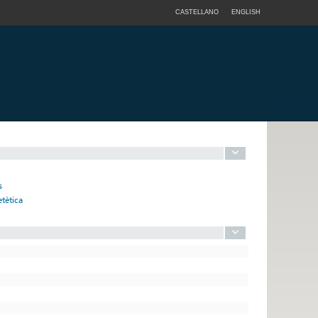
CASTELLANO
ENGLISH
s
tètica