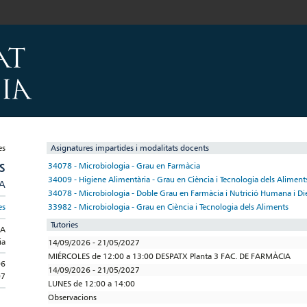
Asignatures impartides i modalitats docents
S
34078 - Microbiologia - Grau en Farmàcia
34009 - Higiene Alimentària - Grau en Ciència i Tecnologia dels Aliment
/A
34078 - Microbiologia - Doble Grau en Farmàcia i Nutrició Humana i Die
33982 - Microbiologia - Grau en Ciència i Tecnologia dels Aliments
es
Tutories
IA
ia
14/09/2026 - 21/05/2027
MIÉRCOLES de 12:00 a 13:00 DESPATX Planta 3 FAC. DE FARMÀCIA
06
14/09/2026 - 21/05/2027
07
LUNES de 12:00 a 14:00
Observacions