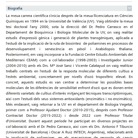
Biografia
La meua carrera científica s'inicia després de la meua llicenciatura en Ciències
Químiques en 1994 en la Universitat de València (UV). Vaig obtindre la meua
tesi doctoral l'any 2000, sota la direcció del Dr. Pedro Carrasco en el
Departament de Bioquímica i Biologia Molecular de la UV, on vaig realitar
estudis d'expressió gènica i generació de plantes transgèniques, aplicada a
l'estudi de la implicació de la ruta de biosíntesi de poliamines en processos de
desenvolupament i senescència en pésol i Arabidopsis thaliana.
Posteriorment, em vaig incorporar a la Fundació Centre Estudis Ambientals del
Mediterrani CEAM) com a col·laborador (1998-2003) i Investigador Junior
(2004-2010) amb els Drs. Mº José Sanz i Vicente Calatayud on vaig realitzar
treballs centrats en l'estudi de la resposta molecular de diferents cultius a
l'estrés ambiental, concretament per nivells d'ozó troposfèric elevat. En
concret, aquests estudis es van centrar a determinar les possibles bases
moleculars de les diferències de sensibilitat enfront d'ozó que es donen entre
diferents varietats de cultius d'interés mitjançant tècniques transcriptómiques,
així com l'estudi dels seus sistemes antioxidants (enzimàtics i no enzimàtics).
Més endavant, vaig retornar a la UV en el departament de Biologia Vegetal,
primer com a Professor Ajudant Doctor (2010-2015), després com Professor
Contractat Doctor (2015-2022) i desde 2022 com Professor Titular
d'Universitat. Durant aquest període he participat en diversos projectes en
col·laboració amb el Dr. Pedro Carrasco, així com els Drs. Antonio F Tiburcio
(Universitat de Barcelona) i Oscar A Ruiz INTECH, Argentina), relacionats amb
la implicació de poliamines en els mecanismes de resposta als canvis