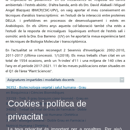
ambientals i l'estrés abiòtic. D'altra banda, amb els Drs. David Alabadí i Miguel
Angel Blazquez IBMCP(CSIC-UPV), on vaig aportar el meu coneixement en
tècniques d'anàlisis transcriptòmic en l'estudi de la interacció entre proteines
DELLA i prefoldines en processos de desenvolupament i estrés en
Arabidopsis. En els últims anys aquesta col·laboració també s'ha estés a
l'estudi de la resposta de microalgues liquéniques enfront de l'estrés salí i
osmòtic amb la Dra. Eva Barreno (UV) on he aportat la meua experiència tant
en tècniques de Biologia Molecular i transcriptòmica.
En l'actualitat se m'han reconegut 2 Sexennis d'Investigació: 2002-2010,
2011-2017 (Ultima concessió. 1/1/2018). Els meus treballs s'han citat en un
total de 1554 ocasions, amb un 'h-index' d'11 i una mitjana de 140 cites a
l'any en el període 2017-2021. 11 de les meues publicacions estan situades en
el Q1 de l'àrea "Plant Sciences".
Asignatures impartides i modalitats docents
36352 - Biotecnologia vegetal i salut humana - Grau
en Bioquímica i Ciències Biomèdiques
33159 - Treb. fi grau bioquim.cienc.biomèd - Grau en
Cookies i política de
Bioquímica i Ciències Biomèdiques
34092 - Treball de Final de Grau de Farmàcia - Doble
privacitat
Grau en Farmàcia i Nutrició Humana i Dietètica
34106 - Biologia General - Doble Grau en Farmàcia i
Nutrició Humana i Dietètica
La teva privacitat és important per a nosaltres. Per això,