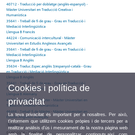
40712 - Traducció per doblatge (anglès-espanyol) -
Màster Universitari en Traducció Creativa i
Humanística
35641 - Treball de fi de grau - Grau en Traducció i
Mediació Interlingüística
Llengua B Francès
44224 - Comunicació intercultural - Màster
Universitari en Estudis Anglesos Avançats
35641 - Treball de fi de grau - Grau en Traducció i
Mediació Interlingüística
Llengua B Anglès
35634 - Traduc.Espec.anglès 3/espanyol-català - Grau
en Traducció i Mediació Interlingüística
Llengua B Anglès
35641 - Treball de fi de grau - Grau en Traducció i
Cookies i política de
Mediació Interlingüística
Llengua B Alemany
privacitat
40708 - Treball fi de màster - Màster Universitari en
Traducció Creativa i Humanística
46466 - Treball fi de Màster - Màster Universitari en
La teva privacitat és important per a nosaltres. Per això,
Estudis Anglesos Avançats
t'informem que utilitzem cookies pròpies i de tercers per a
Tutories
realitzar anàlisis d'ús i mesurament de la nostra pàgina web
01/09/2026 - 31/08/2027
amb la finalitat de personalitzar continguts,així com