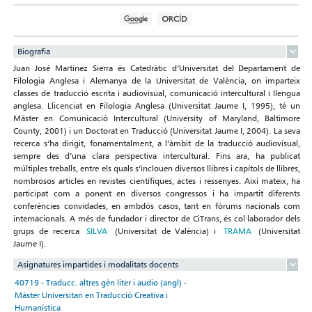
Biografia
Juan José Martínez Sierra és Catedràtic d’Universitat del Departament de
Filologia Anglesa i Alemanya de la Universitat de València, on imparteix
classes de traducció escrita i audiovisual, comunicació intercultural i llengua
anglesa. Llicenciat en Filologia Anglesa (Universitat Jaume I, 1995), té un
Màster en Comunicació Intercultural (University of Maryland, Baltimore
County, 2001) i un Doctorat en Traducció (Universitat Jaume I, 2004). La seva
recerca s’ha dirigit, fonamentalment, a l’àmbit de la traducció audiovisual,
sempre des d’una clara perspectiva intercultural. Fins ara, ha publicat
múltiples treballs, entre els quals s’inclouen diversos llibres i capítols de llibres,
nombrosos articles en revistes científiques, actes i ressenyes. Així mateix, ha
participat com a ponent en diversos congressos i ha impartit diferents
conferències convidades, en ambdós casos, tant en fòrums nacionals com
internacionals. A més de fundador i director de CiTrans, és col·laborador dels
grups de recerca
SILVA
(Universitat de València) i
TRAMA
(Universitat
Jaume I).
Asignatures impartides i modalitats docents
40719 - Traducc. altres gèn liter i audio (angl) -
Màster Universitari en Traducció Creativa i
Humanística