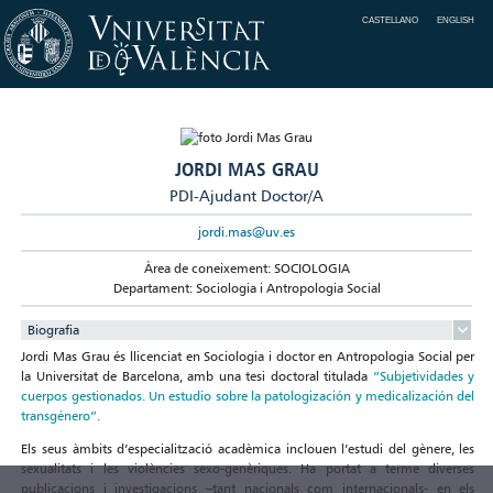
CASTELLANO
ENGLISH
JORDI MAS GRAU
PDI-Ajudant Doctor/A
jordi.mas@uv.es
Àrea de coneixement: SOCIOLOGIA
Departament: Sociologia i Antropologia Social
Biografia
Jordi Mas Grau és llicenciat en Sociologia i doctor en Antropologia Social per
la Universitat de Barcelona, amb una tesi doctoral titulada
“Subjetividades y
cuerpos gestionados. Un estudio sobre la patologización y medicalización del
transgénero”.
Els seus àmbits d’especialització acadèmica inclouen l’estudi del gènere, les
sexualitats i les violències sexo-genèriques. Ha portat a terme diverses
publicacions i investigacions –tant nacionals com internacionals- en els