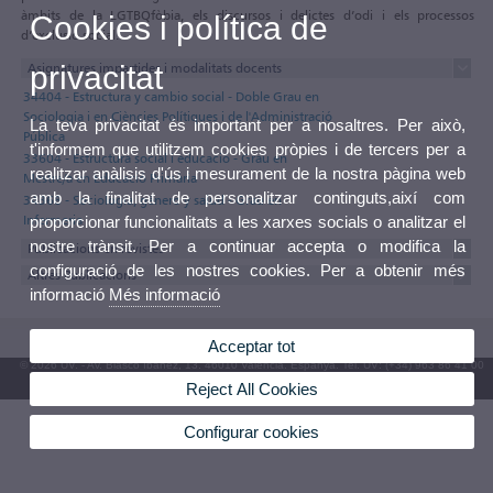
àmbits de la LGTBQfòbia, els discursos i delictes d’odi i els processos
Cookies i política de
d’exclusió social.
privacitat
Asignatures impartides i modalitats docents
34404 - Estructura y cambio social - Doble Grau en
Sociologia i en Ciències Polítiques i de l'Administració
La teva privacitat és important per a nosaltres. Per això,
Pública
t'informem que utilitzem cookies pròpies i de tercers per a
33604 - Estructura social i educació - Grau en
realitzar anàlisis d'ús i mesurament de la nostra pàgina web
Mestre/a en Educació Primària
amb la finalitat de personalitzar continguts,així com
34368 - Sociología, género y salud - Grau en
Infermeria
proporcionar funcionalitats a les xarxes socials o analitzar el
nostre trànsit. Per a continuar accepta o modifica la
Publicacions en revistes
configuració de les nostres cookies. Per a obtenir més
Altres Publicacions
informació
Més informació
Acceptar tot
© 2026 UV. - Av. Blasco Ibáñez, 13. 46010 València. Espanya. Tel. UV: (+34) 963 86 41 00
Reject All Cookies
Bústia UV
Configurar cookies