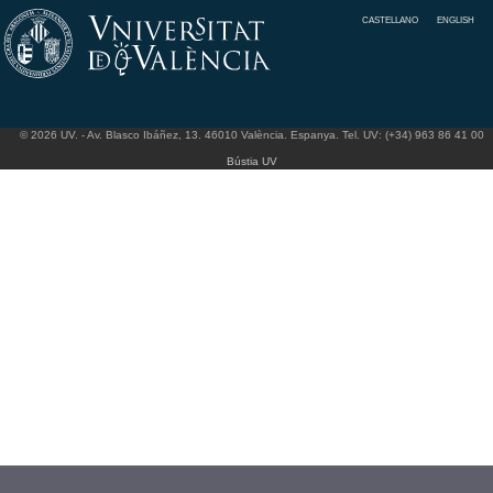
CASTELLANO
ENGLISH
© 2026 UV. - Av. Blasco Ibáñez, 13. 46010 València. Espanya. Tel. UV: (+34) 963 86 41 00
Bústia UV