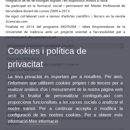
integració de les tecnologies digitals i els dispositius mòbils a l'aula.
Ha participat en la formació inicial i permanent del Màster Professorat de
Secundària durant els cursos 2009 a 2013.
Ha sigut col·laborat com a revisor d'articles científics i tècnics en la revista
3ciencias.com.
Finalista en 2014 del programa MOTIVEM – Idees Emprenedores de la
Universitat de València amb un projecte orientat a l'accessibilitat per a
persones amb discapacitat visual.
Asignatures impartides i modalitats docents
Cookies i política de
34882 - Sistemes electrònics digitals I - Grau en
Enginyeria Telemàtica
privacitat
34883 - Sistemes electrònics digitals II - Grau en
Enginyeria Telemàtica
34657 - Estructura de computadores - Grau en
La teva privacitat és important per a nosaltres. Per això,
Enginyeria Informàtica
t'informem que utilitzem cookies pròpies i de tercers per a
Tutories
realitzar anàlisis d'ús i mesurament de la nostra pàgina web
amb la finalitat de personalitzar continguts,així com
01/09/2026 - 31/07/2027
VIERNES de 17:00 a 19:00 LABORATORI ASSOCIATS 2.2.1 Planta 2 E.T.S.
proporcionar funcionalitats a les xarxes socials o analitzar el
D'ENGINYERIA
nostre trànsit. Per a continuar accepta o modifica la
Observacions
configuració de les nostres cookies. Per a obtenir més
Participa en el programa de tutories electròniques de la Universitat de
informació
Més informació
València