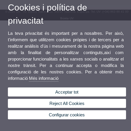
Cookies i política de
© 2026 UV. - Av. Blasco Ibáñez, 13. 46010 València. Espanya. Tel. UV: (+34) 963 86 41 00
privacitat
Bústia UV
La teva privacitat és important per a nosaltres. Per això,
t'informem que utilitzem cookies pròpies i de tercers per a
realitzar anàlisis d'ús i mesurament de la nostra pàgina web
amb la finalitat de personalitzar continguts,així com
proporcionar funcionalitats a les xarxes socials o analitzar el
nostre trànsit. Per a continuar accepta o modifica la
configuració de les nostres cookies. Per a obtenir més
informació
Més informació
Acceptar tot
Reject All Cookies
Configurar cookies