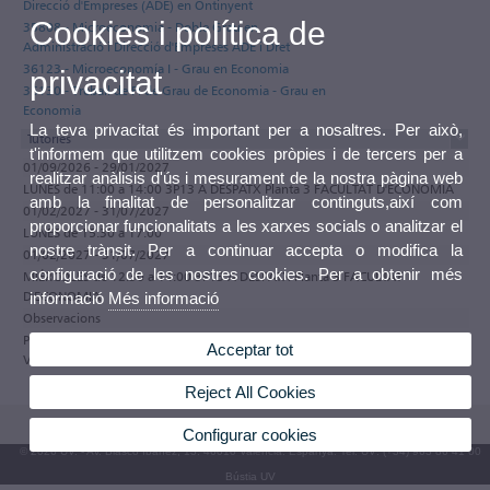
Direcció d'Empreses (ADE) en Ontinyent
Cookies i política de
35808 - Microeconomia - Doble Grau en
Administració i Direcció d'Empreses ADE i Dret
36123 - Microeconomía I - Grau en Economia
privacitat
36130 - Treball de Fi de Grau de Economia - Grau en
Economia
La teva privacitat és important per a nosaltres. Per això,
Tutories
t'informem que utilitzem cookies pròpies i de tercers per a
01/09/2026 - 29/01/2027
realitzar anàlisis d'ús i mesurament de la nostra pàgina web
LUNES de 11:00 a 14:00 3P13 A DESPATX Planta 3 FACULTAT D'ECONOMIA
amb la finalitat de personalitzar continguts,així com
01/02/2027 - 31/07/2027
proporcionar funcionalitats a les xarxes socials o analitzar el
LUNES de 15:30 a 17:00
nostre trànsit. Per a continuar accepta o modifica la
01/02/2027 - 31/07/2027
configuració de les nostres cookies. Per a obtenir més
MIÉRCOLES de 12:30 a 14:00 3P13 A DESPATX Planta 3 FACULTAT
D'ECONOMIA
informació
Més informació
Observacions
Participa en el programa de tutories electròniques de la Universitat de
Acceptar tot
València
Reject All Cookies
Configurar cookies
© 2026 UV. - Av. Blasco Ibáñez, 13. 46010 València. Espanya. Tel. UV: (+34) 963 86 41 00
Bústia UV