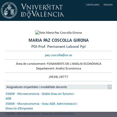
CASTELLANO
ENGLISH
MARIA PAZ COSCOLLA GIRONA
PDI-Prof. Permanent Laboral Ppl
paz.coscolla@uv.es
Àrea de coneixement: FONAMENTS DE L'ANÀLISI ECONÒMICA
Departament: Anàlisi Econòmica
(9638) 28777
Asignatures impartides i modalitats docents
35808 - Microeconomia - Doble Grau en Turisme i
ADE
35808 - Microeconomia - Grau ADE: Administració i
Direcció d'Empreses
35808 - Microeconomia - Grau en Administració i