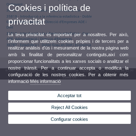
Ontinyent
Cookies i política de
36162 - Análisis de Datos - Grau en Economia
35819 - Introducció a la inferència estadística - Doble
privacitat
Grau en Administració i Direcció d'Empreses ADE i
Dret
35819 - Introducció a la inferència estadística - Grau
La teva privacitat és important per a nosaltres. Per això,
ADE: Administració i Direcció d'Empreses
t'informem que utilitzem cookies pròpies i de tercers per a
36787 - Estadística I - Doble Grau en Dret i Economia
realitzar anàlisis d'ús i mesurament de la nostra pàgina web
amb la finalitat de personalitzar continguts,així com
proporcionar funcionalitats a les xarxes socials o analitzar el
nostre trànsit. Per a continuar accepta o modifica la
© 2026 UV. - Av. Blasco Ibáñez, 13. 46010 València. Espanya. Tel. UV: (+34) 963 86 41 00
configuració de les nostres cookies. Per a obtenir més
Bústia UV
informació
Més informació
Acceptar tot
Reject All Cookies
Configurar cookies