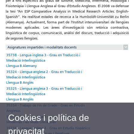
per a fins específics als graus de Turisme, Medicina, Infermeria, Podologia i
Fisioteràpia i Llengua Anglesa al Grau d'Estudis Anglesos. El 2008 va defensar
la tesi “An ESP Comparative Analysis in Medical Research Articles. English-
Spanish”. Ha realitzat estades de recerca a la Humboldt-Universität zu Berlin
(Alemanya). Actualment, forma part de l'Institut interuniversitari de llengües
modernes aplicades. Les àrees d'investigació són retòrica contrastiva,
lingüística de corpus, comunicació, anàlisi del discurs, traducció i adquisició
de segones llengües.
Asignatures impartides i modalitats docents
35738 - Lengua inglesa 3 - Grau en Traducció i
Mediació Interlingüística
Llengua B Alemany
35324 - Llengua anglesa 2 - Grau en Traducció i
Mediació Interlingüística
Llengua B Anglès
35325 - Llengua anglesa 3 - Grau en Traducció i
Mediació Interlingüística
Llengua B Anglès
35354 - Trabajo de Fin de Grado - Grau en Estudis
Anglesos
Cookies i política de
35738 - Lengua inglesa 3 - Grau en Llengües
Modernes i les seues Literatures
35738 - Lengua inglesa 3 - Grau en Estudis Hispànics:
privacitat
Llengua Espanyola i les seues Literatures