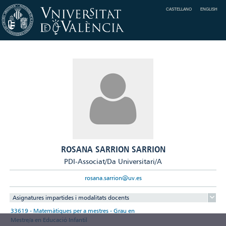
CASTELLANO
ENGLISH
ROSANA SARRION SARRION
PDI-Associat/Da Universitari/A
rosana.sarrion@uv.es
Asignatures impartides i modalitats docents
33619 - Matemàtiques per a mestres - Grau en
Mestre/a en Educació Infantil