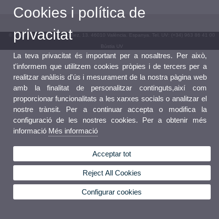
Cookies i política de
privacitat
© 2026 UV. - Av. Blasco Ibáñez, 13. 46010 València. Espanya. Tel. UV: (+34) 963 86 41 00
Bústia UV
La teva privacitat és important per a nosaltres. Per això,
t'informem que utilitzem cookies pròpies i de tercers per a
realitzar anàlisis d'ús i mesurament de la nostra pàgina web
amb la finalitat de personalitzar continguts,així com
proporcionar funcionalitats a les xarxes socials o analitzar el
nostre trànsit. Per a continuar accepta o modifica la
configuració de les nostres cookies. Per a obtenir més
informació
Més informació
Acceptar tot
Reject All Cookies
Configurar cookies