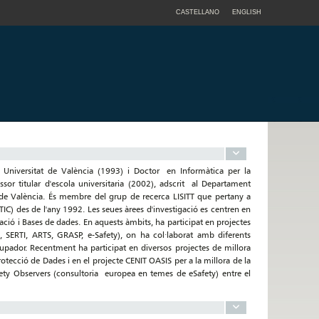
CASTELLANO
ENGLISH
a Universitat de València (1993) i Doctor en Informàtica per la
or titular d'escola universitaria (2002), adscrit al Departament
at de València. És membre del grup de recerca LISITT que pertany a
RTIC) des de l'any 1992. Les seues àrees d'investigació es centren en
mació i Bases de dades. En aquests àmbits, ha participat en projectes
 SERTI, ARTS, GRASP, e-Safety), on ha col·laborat amb diferents
lupador. Recentment ha participat en diversos projectes de millora
tecció de Dades i en el projecte CENIT OASIS per a la millora de la
ety Observers (consultoria europea en temes de eSafety) entre el