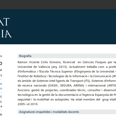
Biografia
Ramon Vicente Cirilo Gimeno, llicenciat en Ciències Físiques per l
O
Universitat de València (any 2015). Actualment treballa com a profess
ia
d'Informàtica i l'Escola Tècnica Superior d'Enginyeria de la Universit
rs
l'Institut de Robòtica i Tecnologies de la Informació i la Comunicació (I
els àmbits de Sistemes Intel·ligents de Transport (ITS), Sistemes d'Infor
es
de recerca nacionals (OASIX, SEGURA, ARENA) i internacional (ARTIS,
lo
funcions: gestió de projectes, coordinador tècnic, consultor i desenvo
tecnològica en la gestió de la documentació a l'Agència Espanyola de Pro
T.
seguretat i la mobilitat en autopistes. Ha estat membre del grup eSaf
AL
2005 i el 2010.
ca
Asignatures impartides i modalitats docents
de