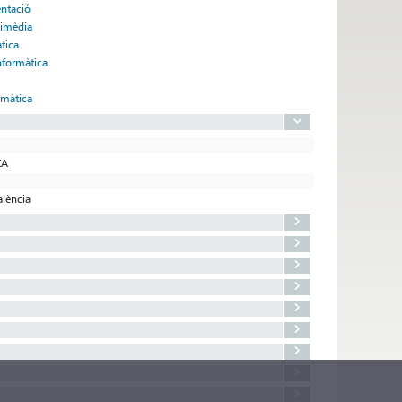
entació
timèdia
tica
nformàtica
rmàtica
CA
alència