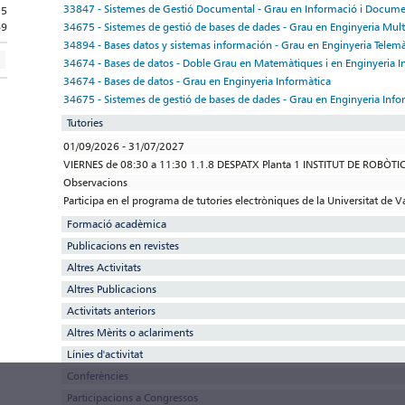
33847 - Sistemes de Gestió Documental - Grau en Informació i Docum
15
34675 - Sistemes de gestió de bases de dades - Grau en Enginyeria Mul
69
34894 - Bases datos y sistemas información - Grau en Enginyeria Telemà
34674 - Bases de datos - Doble Grau en Matemàtiques i en Enginyeria I
34674 - Bases de datos - Grau en Enginyeria Informàtica
34675 - Sistemes de gestió de bases de dades - Grau en Enginyeria Info
Tutories
01/09/2026 - 31/07/2027
VIERNES de 08:30 a 11:30 1.1.8 DESPATX Planta 1 INSTITUT DE ROBÒTI
Observacions
Participa en el programa de tutories electròniques de la Universitat de V
Formació acadèmica
Publicacions en revistes
Altres Activitats
Altres Publicacions
Activitats anteriors
Altres Mèrits o aclariments
Línies d'activitat
Conferències
Participacions a Congressos