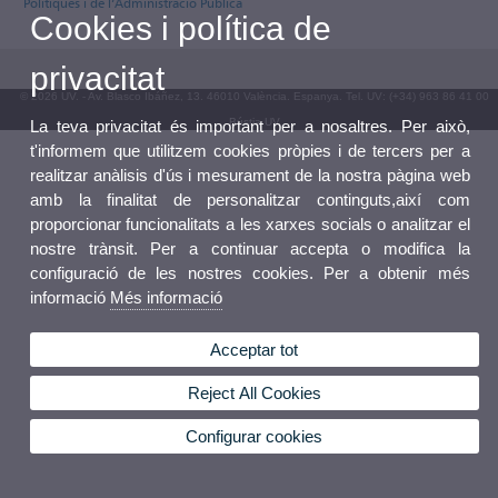
Polítiques i de l’Administració Pública
Cookies i política de
privacitat
© 2026 UV. - Av. Blasco Ibáñez, 13. 46010 València. Espanya. Tel. UV: (+34) 963 86 41 00
Bústia UV
La teva privacitat és important per a nosaltres. Per això,
t'informem que utilitzem cookies pròpies i de tercers per a
realitzar anàlisis d'ús i mesurament de la nostra pàgina web
amb la finalitat de personalitzar continguts,així com
proporcionar funcionalitats a les xarxes socials o analitzar el
nostre trànsit. Per a continuar accepta o modifica la
configuració de les nostres cookies. Per a obtenir més
informació
Més informació
Acceptar tot
Reject All Cookies
Configurar cookies